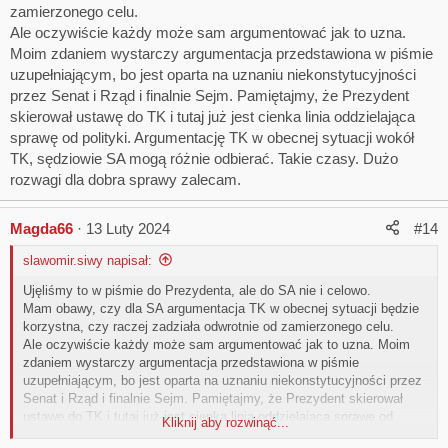
zamierzonego celu.
Senat uchwalił również przyjęcie poprawek przywracających ustalenie
Ale oczywiście każdy może sam argumentować jak to uzna.
wynagrodzenia zasadniczego sędziów na zasadach określonych dla
nich w art. 91 § 1c ustawy z dnia 27 lipca 2001 r. – Prawo o ustroju
Moim zdaniem wystarczy argumentacja przedstawiona w piśmie
sądów powszechnych, sędziów Sądu Najwyższego na zasadach
uzupełniającym, bo jest oparta na uznaniu niekonstytucyjności
określonych dla nich w ustawie z dnia 8 grudnia 2017 r. o Sądzie
przez Senat i Rząd i finalnie Sejm. Pamiętajmy, że Prezydent
Najwyższym oraz wynagrodzenia prokuratorów na zasadach
skierował ustawę do TK i tutaj już jest cienka linia oddzielająca
określonych dla nich w ustawie z dnia 28 stycznia 2016 r. – Prawo o
sprawę od polityki. Argumentację TK w obecnej sytuacji wokół
prokuraturze.
TK, sędziowie SA mogą różnie odbierać. Takie czasy. Dużo
Z argumentacją zgodził się Trybunał Konstytucyjny, który w wyroku z
rozwagi dla dobra sprawy zalecam.
dnia 8 listopada 2023r. orzekł, że zasady wynagradzania sędziów,
określone w ustawie okołobudżetowej na 2023 r., są niezgodne z
Magda66
13 Luty 2024
#14
konstytucją.
Z niekonstytucyjnego zapisu dotyczącego wynagrodzenia
slawomir.siwy napisał:
zasadniczego prokuratorów wycofał się sam Ustawodawca zmianą
przepisów w Ustawie z dnia 21 grudnia 2023 r. o zmianie ustawy o
Ujęliśmy to w piśmie do Prezydenta, ale do SA nie i celowo.
szczególnych rozwiązaniach służących realizacji ustawy budżetowej
Mam obawy, czy dla SA argumentacja TK w obecnej sytuacji będzie
na rok 2023 (Dz.U.2023.2777 Akt jednorazowy).
korzystna, czy raczej zadziała odwrotnie od zamierzonego celu.
Ale oczywiście każdy może sam argumentować jak to uzna. Moim
Wobec powyższego można przyjąć per analogiam, że w prawnej
zdaniem wystarczy argumentacja przedstawiona w piśmie
przestrzeni funkcjonuje już przekonanie o niekonstytucyjności
uzupełniającym, bo jest oparta na uznaniu niekonstytucyjności przez
rozwiązania przyjętego w art. 41 ustawy o szczególnych
Senat i Rząd i finalnie Sejm. Pamiętajmy, że Prezydent skierował
rozwiązaniach służących realizacji ustawy budżetowej na 2023 oraz
ustawę do TK i tutaj już jest cienka linia oddzielająca sprawę od
Kliknij aby rozwinąć...
konieczności jego naprawy..."
polityki. Argumentację TK w obecnej sytuacji wokół TK, sędziowie SA