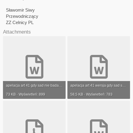
Sławomir Siwy
Przewodniczący
ZZ Celnicy PL
Attachments
apelacja art 41 gdy sad nie badał zgodności z konstytucją wzór word(1).doc
apelacja art 41 wersja gdy sad sprawdził konstytucyjność.doc
73 KB · Wyświetleń: 899
58,5 KB · Wyświetleń: 783