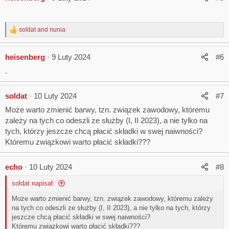
t
i
o
soldat
and
nunia
n
R
s
e
:
a
heisenberg
9 Luty 2024
#6
c
t
.
i
o
n
soldat
10 Luty 2024
#7
s
:
Może warto zmienić barwy, tzn. związek zawodowy, któremu
zależy na tych co odeszli ze służby (I, II 2023), a nie tylko na
tych, którzy jeszcze chcą płacić składki w swej naiwności?
Któremu związkowi warto płacić składki???
echo
10 Luty 2024
#8
soldat napisał:
Może warto zmienić barwy, tzn. związek zawodowy, któremu zależy
na tych co odeszli ze służby (I, II 2023), a nie tylko na tych, którzy
jeszcze chcą płacić składki w swej naiwności?
Któremu związkowi warto płacić składki???