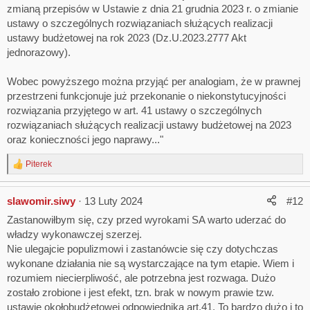
zmianą przepisów w Ustawie z dnia 21 grudnia 2023 r. o zmianie
ustawy o szczególnych rozwiązaniach służących realizacji
ustawy budżetowej na rok 2023 (Dz.U.2023.2777 Akt
jednorazowy).
Wobec powyższego można przyjąć per analogiam, że w prawnej
przestrzeni funkcjonuje już przekonanie o niekonstytucyjności
rozwiązania przyjętego w art. 41 ustawy o szczególnych
rozwiązaniach służących realizacji ustawy budżetowej na 2023
oraz konieczności jego naprawy..."
Piterek
R
e
a
slawomir.siwy
13 Luty 2024
#12
c
t
Zastanowiłbym się, czy przed wyrokami SA warto uderzać do
i
władzy wykonawczej szerzej.
o
n
Nie ulegajcie populizmowi i zastanówcie się czy dotychczas
s
wykonane działania nie są wystarczające na tym etapie. Wiem i
:
rozumiem niecierpliwość, ale potrzebna jest rozwaga. Dużo
zostało zrobione i jest efekt, tzn. brak w nowym prawie tzw.
ustawie okołobudżetowej odpowiednika art.41. To bardzo dużo i to