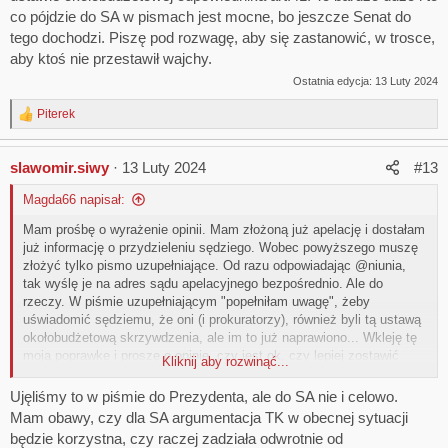
co pójdzie do SA w pismach jest mocne, bo jeszcze Senat do
tego dochodzi. Piszę pod rozwagę, aby się zastanowić, w trosce,
aby ktoś nie przestawił wajchy.
Ostatnia edycja:
13 Luty 2024
Piterek
R
e
a
slawomir.siwy
13 Luty 2024
#13
c
t
Magda66 napisał:
i
o
Mam prośbę o wyrażenie opinii. Mam złożoną już apelację i dostałam
n
już informację o przydzieleniu sędziego. Wobec powyższego muszę
s
:
złożyć tylko pismo uzupełniające. Od razu odpowiadając @niunia,
tak wyślę je na adres sądu apelacyjnego bezpośrednio. Ale do
rzeczy. W piśmie uzupełniającym "popełniłam uwagę", żeby
uświadomić sędziemu, że oni (i prokuratorzy), również byli tą ustawą
okołobudżetową skrzywdzenia, ale im to już naprawiono... Wkleję tę
moją poprawkę i proszę o opinie, czy jest ok, czy lepiej zostawić
Kliknij aby rozwinąć...
pismo bez zmiany.
Ujęliśmy to w piśmie do Prezydenta, ale do SA nie i celowo.
"...Nadmieniam jednocześnie, iż w załączonej Uchwale Senatu RP
Mam obawy, czy dla SA argumentacja TK w obecnej sytuacji
poprzedniej kadencji do projektu ustawy o szczególnych
będzie korzystna, czy raczej zadziała odwrotnie od
rozwiązaniach służących realizacji ustawy budżetowej na rok 2023