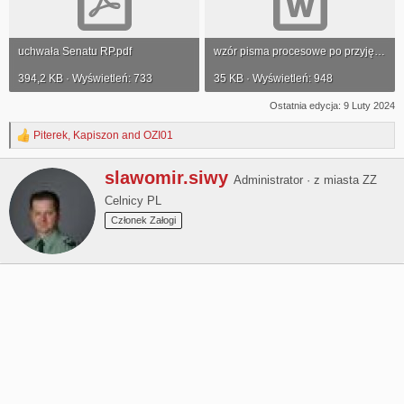
uchwała Senatu RP.pdf
wzór pisma procesowe po przyjęciu ustawy okołobudżetowej r.doc
394,2 KB · Wyświetleń: 733
35 KB · Wyświetleń: 948
Ostatnia edycja:
9 Luty 2024
Piterek
,
Kapiszon
and
OZI01
R
e
a
W
slawomir.siwy
Administrator
·
z miasta
ZZ
c
r
t
Celnicy PL
i
i
t
Członek Załogi
o
t
n
e
s
n
:
b
y