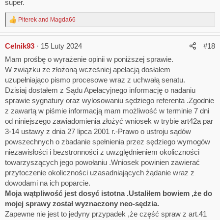
super.
o
konieczności jego naprawy..."
n
s
Piterek
and
Magda66
R
:
e
a
Celnik93
15 Luty 2024
#18
c
t
Mam prośbę o wyrażenie opinii w poniższej sprawie.
i
W związku ze złożoną wcześniej apelacją dosłałem
o
n
uzupełniająco pismo procesowe wraz z uchwałą senatu.
s
Dzisiaj dostałem z Sądu Apelacyjnego informację o nadaniu
:
sprawie sygnatury oraz wylosowaniu sędziego referenta .Zgodnie
z zawartą w piśmie informacją mam możliwość w terminie 7 dni
od niniejszego zawiadomienia złożyć wniosek w trybie art42a par
3-14 ustawy z dnia 27 lipca 2001 r.-Prawo o ustroju sądów
powszechnych o zbadanie spełnienia przez sędziego wymogów
niezawisłości i bezstronności z uwzględnieniem okoliczności
towarzyszących jego powołaniu .Wniosek powinien zawierać
przytoczenie okoliczności uzasadniających żądanie wraz z
dowodami na ich poparcie.
Moja wątpliwość jest dosyć istotna .Ustaliłem bowiem ,że do
mojej sprawy został wyznaczony neo-sędzia.
Zapewne nie jest to jedyny przypadek ,że część spraw z art.41