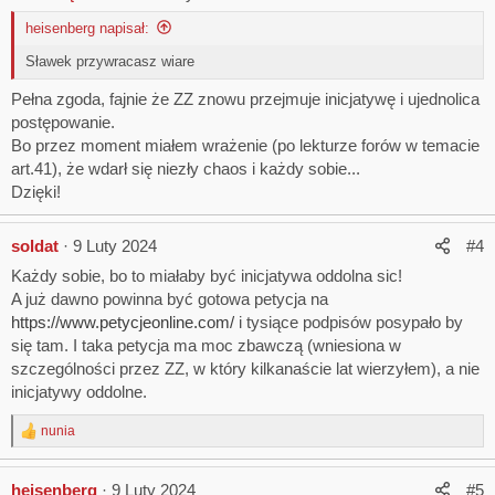
heisenberg napisał:
Sławek przywracasz wiare
Pełna zgoda, fajnie że ZZ znowu przejmuje inicjatywę i ujednolica
postępowanie.
Bo przez moment miałem wrażenie (po lekturze forów w temacie
art.41), że wdarł się niezły chaos i każdy sobie...
Dzięki!
soldat
9 Luty 2024
#4
Każdy sobie, bo to miałaby być inicjatywa oddolna sic!
A już dawno powinna być gotowa petycja na
https://www.petycjeonline.com/
i tysiące podpisów posypało by
się tam. I taka petycja ma moc zbawczą (wniesiona w
szczególności przez ZZ, w który kilkanaście lat wierzyłem), a nie
inicjatywy oddolne.
nunia
R
e
a
heisenberg
9 Luty 2024
#5
c