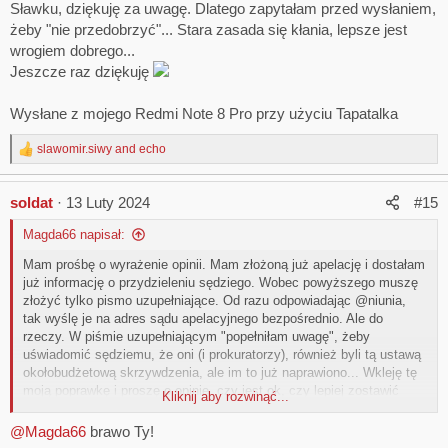
mogą różnie odbierać. Takie czasy. Dużo rozwagi dla dobra sprawy
Sławku, dziękuję za uwagę. Dlatego zapytałam przed wysłaniem,
zalecam.
żeby "nie przedobrzyć"... Stara zasada się kłania, lepsze jest
wrogiem dobrego...
Jeszcze raz dziękuję
Wysłane z mojego Redmi Note 8 Pro przy użyciu Tapatalka
slawomir.siwy
and
echo
R
e
a
soldat
13 Luty 2024
#15
c
t
Magda66 napisał:
i
o
Mam prośbę o wyrażenie opinii. Mam złożoną już apelację i dostałam
n
już informację o przydzieleniu sędziego. Wobec powyższego muszę
s
:
złożyć tylko pismo uzupełniające. Od razu odpowiadając @niunia,
tak wyślę je na adres sądu apelacyjnego bezpośrednio. Ale do
rzeczy. W piśmie uzupełniającym "popełniłam uwagę", żeby
uświadomić sędziemu, że oni (i prokuratorzy), również byli tą ustawą
okołobudżetową skrzywdzenia, ale im to już naprawiono... Wkleję tę
moją poprawkę i proszę o opinie, czy jest ok, czy lepiej zostawić
Kliknij aby rozwinąć...
pismo bez zmiany.
@Magda66
brawo Ty!
"...Nadmieniam jednocześnie, iż w załączonej Uchwale Senatu RP