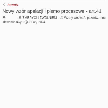
Artykuły
Nowy wzór apelacji i pismo procesowe - art.41
C
C
EMERYCI I ZWOLNIENI
Wzory wezwań, pozwów, inne
T
a
R
a
slawomir.siwy
9 Luty 2024
h
t
o
t
r
e
z
e
e
g
p
g
a
o
o
o
d
r
c
r
s
y
z
y
t
ę
a
t
r
y
t
e
r