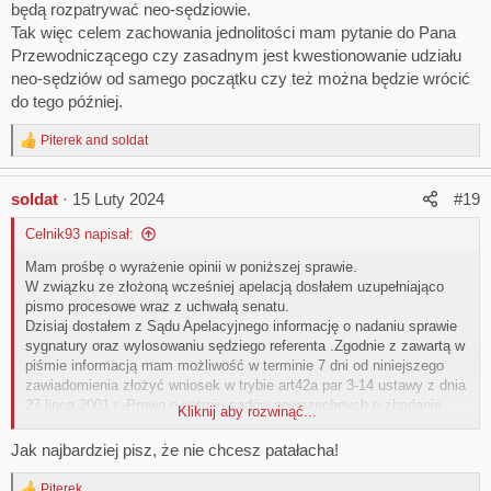
będą rozpatrywać neo-sędziowie.
Tak więc celem zachowania jednolitości mam pytanie do Pana
Przewodniczącego czy zasadnym jest kwestionowanie udziału
neo-sędziów od samego początku czy też można będzie wrócić
do tego później.
Piterek
and
soldat
R
e
a
soldat
15 Luty 2024
#19
c
t
Celnik93 napisał:
i
o
Mam prośbę o wyrażenie opinii w poniższej sprawie.
n
W związku ze złożoną wcześniej apelacją dosłałem uzupełniająco
s
:
pismo procesowe wraz z uchwałą senatu.
Dzisiaj dostałem z Sądu Apelacyjnego informację o nadaniu sprawie
sygnatury oraz wylosowaniu sędziego referenta .Zgodnie z zawartą w
piśmie informacją mam możliwość w terminie 7 dni od niniejszego
zawiadomienia złożyć wniosek w trybie art42a par 3-14 ustawy z dnia
27 lipca 2001 r.-Prawo o ustroju sądów powszechnych o zbadanie
Kliknij aby rozwinąć...
spełnienia przez sędziego wymogów niezawisłości i bezstronności z
uwzględnieniem okoliczności towarzyszących jego powołaniu
Jak najbardziej pisz, że nie chcesz patałacha!
.Wniosek powinien zawierać przytoczenie okoliczności
uzasadniających żądanie wraz z dowodami na ich poparcie.
Piterek