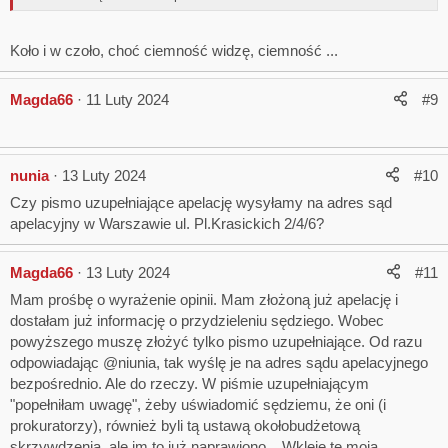
Koło i w czoło, choć ciemność widzę, ciemność ...
Magda66
11 Luty 2024
#9
nunia
13 Luty 2024
#10
Czy pismo uzupełniające apelację wysyłamy na adres sąd
apelacyjny w Warszawie ul. Pl.Krasickich 2/4/6?
Magda66
13 Luty 2024
#11
Mam prośbę o wyrażenie opinii. Mam złożoną już apelację i
dostałam już informację o przydzieleniu sędziego. Wobec
powyższego muszę złożyć tylko pismo uzupełniające. Od razu
odpowiadając @niunia, tak wyślę je na adres sądu apelacyjnego
bezpośrednio. Ale do rzeczy. W piśmie uzupełniającym
"popełniłam uwagę", żeby uświadomić sędziemu, że oni (i
prokuratorzy), również byli tą ustawą okołobudżetową
skrzywdzenia, ale im to już naprawiono... Wkleję tę moją