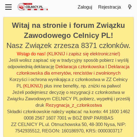
Zaloguj
Rejestracja
Witaj na stronie i forum Związku
Zawodowego Celnicy PL!
Nasz Związek zrzesza 8371 członków.
Wstąp do nas!
(KLIKNIJ i zapisz się elektronicznie!)
Jeśli wolisz zapisać się w tradycyjny sposób pobierz i wyślij
odpowiednią deklarację
Deklaracja członkowska
I
Deklaracja
członkowska dla emerytów, rencistów i zwolnionych
Korzyści i ochrona wynikająca z członkostwa w ZZ Celnicy
PL
(KLIKNIJ)
plus inne benefity, np. zniżki na paliwo!
Jeżeli podejmiesz decyzję o rezygnacji z członkostwa w
Związku Zawodowym CELNICY PL pobierz, wypełnij i prześlij
druk
Rezygnacja_z_członkostwa
Składki członkowskie należy wpłacać na konto: 44 1600 1462
0008 2567 1607 7001 w BGŻ BNP PARIBAS
ZZ CELNICY PL ul. Otmuchowska 50, 48-300 Nysa, NIP:
7542935512, REGON: 160186970, KRS: 0000303717