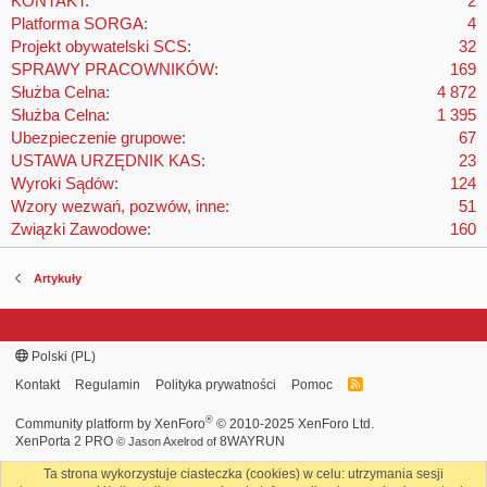
KONTAKT
2
Platforma SORGA
4
Projekt obywatelski SCS
32
SPRAWY PRACOWNIKÓW
169
Służba Celna
4 872
Służba Celna
1 395
Ubezpieczenie grupowe
67
USTAWA URZĘDNIK KAS
23
Wyroki Sądów
124
Wzory wezwań, pozwów, inne
51
Związki Zawodowe
160
Artykuły
Polski (PL)
Kontakt
Regulamin
Polityka prywatności
Pomoc
R
S
S
®
Community platform by XenForo
© 2010-2025 XenForo Ltd.
XenPorta 2 PRO
8WAYRUN
© Jason Axelrod of
Ta strona wykorzystuje ciasteczka (cookies) w celu: utrzymania sesji