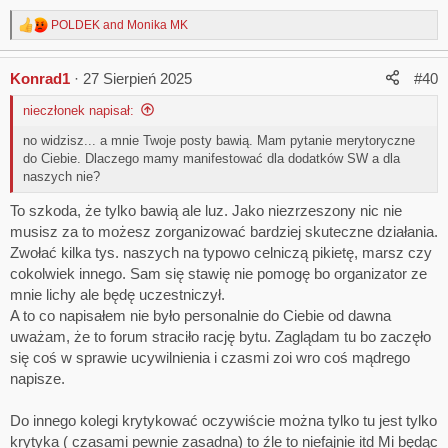
POLDEK
and
Monika MK
R
e
a
Konrad1
27 Sierpień 2025
#40
c
t
nieczłonek napisał:
i
o
no widzisz... a mnie Twoje posty bawią. Mam pytanie merytoryczne
n
do Ciebie. Dlaczego mamy manifestować dla dodatków SW a dla
s
:
naszych nie?
To szkoda, że tylko bawią ale luz. Jako niezrzeszony nic nie
musisz za to możesz zorganizować bardziej skuteczne działania.
Zwołać kilka tys. naszych na typowo celniczą pikietę, marsz czy
cokolwiek innego. Sam się stawię nie pomogę bo organizator ze
mnie lichy ale będę uczestniczył.
A to co napisałem nie było personalnie do Ciebie od dawna
uważam, że to forum straciło rację bytu. Zaglądam tu bo zaczęło
się coś w sprawie ucywilnienia i czasmi zoi wro coś mądrego
napisze.
Do innego kolegi krytykować oczywiście można tylko tu jest tylko
krytyka ( czasami pewnie zasadna) to źle to niefajnie itd Mi będąc