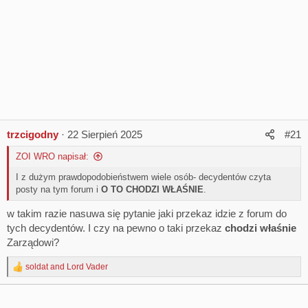
gremium jako specjalne działania na rzecz osłabienia związku.
Fałszywa narracja może tylko wzmóc działania hejterskie.
Jednocześnie ponownie załączamy wcześniej przesyłane do
wszystkich członków pisma, które na bieżąco są
zamieszczane na stronie, tj.:
protokół z posiedzenia ZG i Przewodniczących ZOI z 12
sierpnia 2025 r.
korespondencję ZZFSM z posiedzenia Prezydium z 7
trzcigodny
22 Sierpień 2025
#21
sierpnia 2025 r.
ZOI WRO napisał:
I z dużym prawdopodobieństwem wiele osób- decydentów czyta
Wyciąg ze sprawozdania z 12 sierpnia 2025 r.
posty na tym forum i
O TO CHODZI WŁAŚNIE
.
w takim razie nasuwa się pytanie jaki przekaz idzie z forum do
Zarząd Główny, przy akceptacji pozostałych osób funkcyjnych
tych decydentów. I czy na pewno o taki przekaz
chodzi właśnie
biorących udział w spotkaniu, podjął decyzję o przyjęciu
Zarządowi?
następującego harmonogramu działań na najbliższe tygodnie:
1. przygotowanie projektu ustawy wprowadzającej dla
soldat
and
Lord Vader
R
funkcjonariuszy SCS świadczenie mieszkaniowe - projekt
e
wstępny jest na etapie opiniowania przez zespół prawników
a
współpracujących z ZZ CELNICY PL;
c