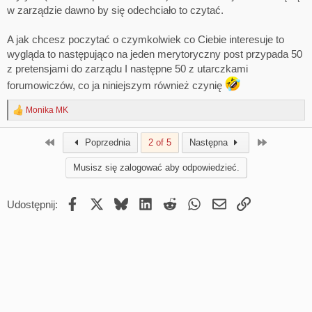
w zarządzie dawno by się odechciało to czytać.
A jak chcesz poczytać o czymkolwiek co Ciebie interesuje to
wygląda to następująco na jeden merytoryczny post przypada 50
z pretensjami do zarządu I następne 50 z utarczkami
forumowiczów, co ja niniejszym również czynię
Monika MK
R
e
a
First
Last
Poprzednia
2 of 5
Następna
c
t
Musisz się zalogować aby odpowiedzieć.
i
o
n
Facebook
X
Bluesky
LinkedIn
Reddit
WhatsApp
Email
Umieść Link
Udostępnij:
s
: