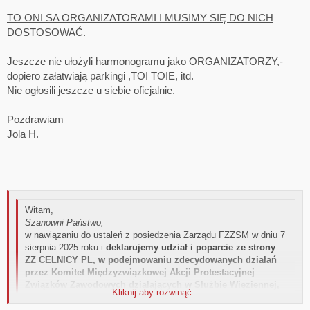
TO ONI SA ORGANIZATORAMI I MUSIMY SIĘ DO NICH
DOSTOSOWAĆ.
Jeszcze nie ułożyli harmonogramu jako ORGANIZATORZY,-
dopiero załatwiają parkingi ,TOI TOIE, itd.
Nie ogłosili jeszcze u siebie oficjalnie.
Pozdrawiam
Jola H.
Witam,
Szanowni Państwo,
w nawiązaniu do ustaleń z posiedzenia Zarządu FZZSM w dniu 7
sierpnia 2025 roku i
deklarujemy udział i poparcie ze strony
ZZ CELNICY PL, w podejmowaniu zdecydowanych działań
przez Komitet Międzyzwiązkowej Akcji Protestacyjnej
Związków Zawodowych działających w Służbie Więziennej,
Kliknij aby rozwinąć...
reprezentowanych przez Przewodniczącego Czesława Tułę
Kliknij aby rozwinąć...
NSZZ Funkcjonariuszy i Pracowników Więziennictwa oraz