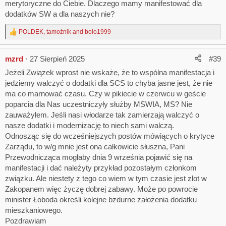
merytoryczne do Ciebie. Dlaczego mamy manifestować dla
napisanie żądania na forum, ma wytyczać kierunki działalności
dodatków SW a dla naszych nie?
związku. Każdy członek ma możliwość kontaktu z wszystkimi
świętymi w związku. Ja wielokrotnie korzystałem i nigdy mi nikt nie
POLDEK
,
tamożnik
and
bolo1999
R
odmówił rozmowy czy to to tel czy informacji na e mail.
e
Reasumując należałoby się zastanowić czy nie ograniczyć dyskusji
a
na forum tylko do osób zweryfikowanych lub zweryfikowanych
mzrd
27 Sierpień 2025
#39
c
członków albo tylko do komunikatów zarządu ( to tylko z jednego
t
Jeżeli Związek wprost nie wskaże, że to wspólna manifestacja i
powodu strasznie ciężko dotrzeć do wartościowych informacji przez
i
tony spamu).
jedziemy walczyć o dodatki dla SCS to chyba jasne jest, że nie
o
Ps do nieczłonka mam głęboko ....... twoje uszczypliwości.
n
ma co marnować czasu. Czy w pikiecie w czerwcu w geście
s
poparcia dla Nas uczestniczyły służby MSWIA, MS? Nie
:
zauważyłem. Jeśli nasi włodarze tak zamierzają walczyć o
nasze dodatki i modernizację to niech sami walczą.
Odnosząc się do wcześniejszych postów mówiących o krytyce
Zarządu, to w/g mnie jest ona całkowicie słuszna, Pani
Przewodnicząca mogłaby dnia 9 września pojawić się na
manifestacji i dać należyty przykład pozostałym członkom
związku. Ale niestety z tego co wiem w tym czasie jest zlot w
Zakopanem więc życzę dobrej zabawy. Może po powrocie
minister Łoboda określi kolejne bzdurne założenia dodatku
mieszkaniowego.
Pozdrawiam