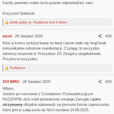
Każdy powinien sobie na to pytanie odpowiedzieć sam.
Krzysztof Skibiński
soldat
,
gutek_pl
,
Tłustykocur
and 3 others
R
e
a
mzrd
26 Sierpień 2025
#28
c
t
Ktoś w końcu wyłożył kawę na ławę i jasne stało się skąd brak
i
komunikatów odnośnie manifestacji. Czytając to wszystko
o
n
odnoszę wrażenie iż Prezydium ZG Związku skapitulowało.
s
Przykre to wszystko.
:
Tłustykocur
R
e
a
ZOI WRO
26 Sierpień 2025
#29
c
t
Witam,
i
Jestem po rozmowie z Czesławem Przewodniczącym
o
n
NSZZFiPW, dzis mieli posiedzenie swojego Zarządu
i jutro
s
otrzymamy
oficjalna odpowiedz na pismo/w formie zaproszenia,
:
które jest w załączeniu do Nich wysłane 24.08.2025.