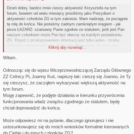
Dzień dobry, bardzo mnie cieszy aktywność Krzysztofa na tym
forum, bowiem od wielu miesięcy prosiliśmy jako Prezydium o
aktywność członków ZG w tym zakresie. Mam nadzieję, że pociągnie
tę rolę do końca. Nie jesteśmy żadnym zamkniętym kręgiem - jak
pisze ŁAZARZ- szanowny Panie zgodnie ze statutem, jeśli jest Pan
naszym członkiem może Pan być obecny na każdym posiedzeniu
ZG. Kłopot z przekazywaniem informacji jest tylko jeden - trzeba
dokładnie odzwiercielić stan faktyczny. Rozumiem, że wszystkie
Kliknij aby rozwinąć...
osoby, aktywne w tym wątku (z wyjątkiem oczywiście osób na
emeryturze) są zdecydowane na udział w manifestacji lub bardziej
Witam.
zaoostrzonej formie protestu. Pozdrawiam
Odnosząc się do wpisu Wiceprzewodniczącej Zarządu Głównego
ZZ Celnicy PL Joanny Kuś, napiszę tak: cieszę się Joanno, że Ty
się cieszysz, że zacząłem wykazywać większą aktywność na
tym forum.
Mogę zapewnić, że podjęte działania w kierunku przywrócenia
funkcjonowania władz związku zgodnego ze statutem, będę
chciał doprowadzić do końca.
Może odpowiesz mi na pytanie, dlaczego ignorujesz i nie
ustosunkowujesz się do moich wniosków formalnie kierowanych
do Ciebie i do innych członków ZG?