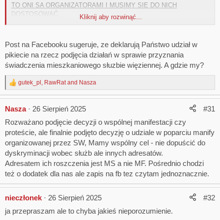
TO ONI SA ORGANIZATORAMI I MUSIMY SIĘ DO NICH
DOSTOSOWAĆ.
Kliknij aby rozwinąć...
Jeszcze nie ułożyli harmonogramu jako ORGANIZATORZY,- dopiero
załatwiają parkingi ,TOI TOIE, itd.
Post na Facebooku sugeruje, ze deklarują Państwo udział w
Nie ogłosili jeszcze u siebie oficjalnie.
pikiecie na rzecz podjęcia działań w sprawie przyznania
świadczenia mieszkaniowego słuzbie więziennej. A gdzie my?
Pozdrawiam
Jola H.
gutek_pl
,
RawRat
and
Nasza
R
e
a
Nasza
26 Sierpień 2025
#31
c
t
Rozważano podjęcie decyzji o wspólnej manifestacji czy
i
proteście, ale finalnie podjęto decyzję o udziale w poparciu manify
o
n
organizowanej przez SW, Mamy wspólny cel - nie dopuścić do
s
dyskryminacji wobec służb ale innych adresatów.
:
Adresatem ich roszczenia jest MS a nie MF. Pośrednio chodzi
też o dodatek dla nas ale zapis na fb tez czytam jednoznacznie.
nieczłonek
26 Sierpień 2025
#32
ja przepraszam ale to chyba jakieś nieporozumienie.