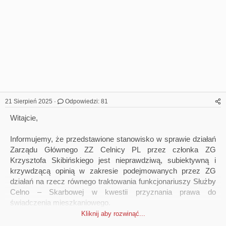
21 Sierpień 2025
Odpowiedzi: 81
Witajcie,
Informujemy, że przedstawione stanowisko w sprawie działań
Zarządu Głównego ZZ Celnicy PL przez członka ZG
Krzysztofa Skibińskiego jest nieprawdziwą, subiektywną i
krzywdzącą opinią w zakresie podejmowanych przez ZG
działań na rzecz równego traktowania funkcjonariuszy Służby
Celno – Skarbowej w kwestii przyznania prawa do
świadczenia mieszkaniowego.
Kliknij aby rozwinąć...
12 sierpnia br. odbyło się spotkanie członków ZG, w którym