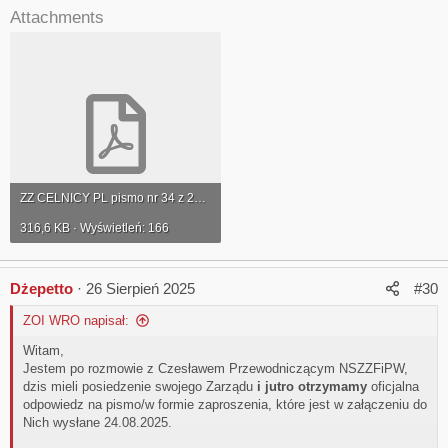
Attachments
Przewodniczącego Andrzeja Kołodziejskiego Krajowej Sekcji
SW NSZZ “Solidarność
”, w celu skłonienia Ministra
Sprawiedliwości do realizacji postulatów zawartych w
podpisanym Porozumieniu, obejmującym kluczowe postulaty
funkcjonariuszy Służby Więziennej, których głównym celem akcji
będzie zagwarantowanie środków
na świadczenie
mieszkaniowe
wzorowane na rozwiązaniach funkcjonujących w
Wojsku Polskim oraz
zapewnienie finansowania w ustawie
modernizacyjnej na lata 2026-2029,
na wzrost uposażeń
funkcjonariuszy, wynagrodzeń pracowników cywilnych,
inwestycje budowlane, remonty, zakupy sprzętu, wyposażenia,
ZZ CELNICY PL pismo nr 34 z 2025 roku ws. udziału w Pikiecie organizowanej przez SW.pdf
uzbrojenia oraz poprawę warunków socjalno-bytowych,
w
316,6 KB · Wyświetleń: 166
organizowanej 9 września 2025 roku manifestacji.
Dżepetto
Z wyrazami szacunku
26 Sierpień 2025
#30
Przewodnicząca
ZOI WRO napisał:
ZZ CELNICY PL
Jolanta Haron
Witam,
Jestem po rozmowie z Czesławem Przewodniczącym NSZZFiPW,
dzis mieli posiedzenie swojego Zarządu
i jutro otrzymamy
oficjalna
odpowiedz na pismo/w formie zaproszenia, które jest w załączeniu do
Nich wysłane 24.08.2025.