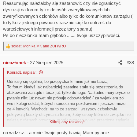
Reasumując należałoby się zastanowić czy nie ograniczyć
dyskusji na forum tylko do osób zweryfikowanych lub
zweryfikowanych członków albo tylko do komunikatów zarządu (
to tylko z jednego powodu strasznie ciężko dotrzeć do
wartościowych informacji przez tony spamu).
Ps do nieczłonka mam głęboko ....... twoje uszczypliwości.
soldat
,
Monika MK
and
ZOI WRO
R
e
a
nieczłonek
27 Sierpień 2025
#38
c
t
Konrad1 napisał:
i
o
Odniosę się ogólnie, bo przepychanki mnie już nie bawią.
n
To forum kiedyś jak najbardziej zasadne stało się przestrzenią do
s
:
atakowania zarządu i teraz już tylko do tego. Na żadne merytoryczne
pytanie nikt już nawet nie próbuję odpowiedzieć ( za wyjątkiem zoi
wro i kolegi soldat, których serdecznie pozdrawiam i jeszcze może
ze 4 innych). Wychodzi na to że zarząd i wszyscy członkowie
pokrywają koszty utrzymania forum, żeby osoby które do związku nie
należą z różnych przyczyn, mogły wystosowywać przeróżne żądania,
Kliknij aby rozwinąć...
nakazy itd. co za nich należy zrobić albo załatwić.
Związek Zawodowy ma i owszem działać w interesie wszystkich, co
no widzisz... a mnie Twoje posty bawią. Mam pytanie
nie znaczy, że ktoś kto siedzi pod miotłą i jedyne na co go stać to