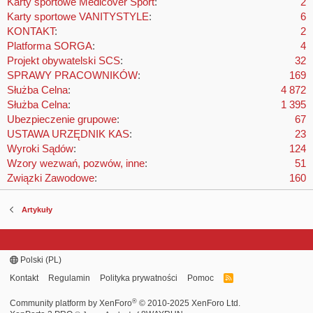
Karty sportowe Medicover Sport
2
Karty sportowe VANITYSTYLE
6
KONTAKT
2
Platforma SORGA
4
Projekt obywatelski SCS
32
SPRAWY PRACOWNIKÓW
169
Służba Celna
4 872
Służba Celna
1 395
Ubezpieczenie grupowe
67
USTAWA URZĘDNIK KAS
23
Wyroki Sądów
124
Wzory wezwań, pozwów, inne
51
Związki Zawodowe
160
Artykuły
Polski (PL)
Kontakt
Regulamin
Polityka prywatności
Pomoc
R
S
S
®
Community platform by XenForo
© 2010-2025 XenForo Ltd.