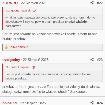
wygaszenia w trakcie reformy KAS.​
ZOI WRO
22 Sierpień 2025
#22
trzcigodny napisał:
Członkowie Prezydium
ZZ CELNICY PL
w takim razie nasuwa się pytanie jaki przekaz idzie z forum do tych
decydentów. I czy na pewno o taki przekaz
chodzi właśnie
Attachments
Zarządowi?
Forum jest otwarte na każde stanowisko i opinię, zatem to one
budują przekaz.
Celniq
and
tele
R
e
a
trzcigodny
22 Sierpień 2025
#23
c
t
Protokół z posiedzenia ZG i Przew ZOI ZZ CELNICY PL w dn. 12.08.2025.pdf
Pismo FZZSM do Pana Ministra Finansów i Gospodarki 7 sierpiń 2025 r..pdf
ZOI WRO napisał:
i
o
215,6 KB · Wyświetleń: 223
253,3 KB · Wyświetleń: 214
Forum jest otwarte na każde stanowisko i opinię, zatem to one
n
budują przekaz.
s
:
Lord Vader
R
przekaz z forum jest taki, że Zarząd nie jest zdolny do działania,
e
dlatego dziwi mnie, że " o to właśnie chodzi" Zarządowi.
a
c
t
bolo1999
22 Sierpień 2025
#24
i