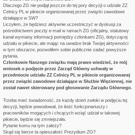
Dlaczego ZG nie podjął jeszcze do tej pory decyzji o udziale ZZ
Celnicy PL w pikiecie organizowanej przez związki zawodowe
działające w SW?
Liczyłem, że będziesz aktywnie uczestniczyć w dyskusji za
pośrednictwem poczty e-mail w ramach ZG (oficjalny, statutowy
kanał wymiany informacji pomiędzy członkami ZG), dotyczącej
udziału w pikiecie, ale mając na uwadze brak Twojej aktywności
w tym obszarze, pozwoliłem sobie publicznie zadać powyższe
pytania.
Członkowie Naszego związku mają prawo wiedzieć, że mój
wniosek o podjęcie przez Zarząd Główny uchwały w
przedmiocie udziału ZZ Celnicy PL w pikiecie organizowanej
przez związki zawodowe działające w Służbie Więziennej, nie
został nawet skierowany pod głosowanie Zarządu Głównego.
Trzeba mieć świadomość, że każdy dzień zwłoki w podjęciu tej
decyzji, będzie powodował, że ilość funkcjonariuszy i
pracowników mogących i chcących wziąć udział w takowej
pikiecie, będzie się zmniejszała.
Pytanie komu na tym zależy?
Skąd się bierze ta opieszałość Prezydium ZG?