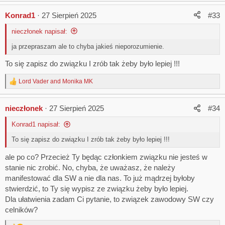
Konrad1
27 Sierpień 2025
#33
nieczłonek napisał:
ja przepraszam ale to chyba jakieś nieporozumienie.
To się zapisz do związku I zrób tak żeby było lepiej !!!
Lord Vader
and
Monika MK
R
e
a
nieczłonek
27 Sierpień 2025
#34
c
t
Konrad1 napisał:
i
o
To się zapisz do związku I zrób tak żeby było lepiej !!!
n
s
ale po co? Przecież Ty będąc członkiem związku nie jesteś w
:
stanie nic zrobić. No, chyba, że uważasz, że należy
manifestować dla SW a nie dla nas. To już mądrzej byłoby
stwierdzić, to Ty się wypisz ze związku żeby było lepiej.
Dla ułatwienia zadam Ci pytanie, to związek zawodowy SW czy
celników?