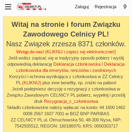
Zaloguj
Rejestracja
Witaj na stronie i forum Związku
Zawodowego Celnicy PL!
Nasz Związek zrzesza 8371 członków.
Wstąp do nas!
(KLIKNIJ i zapisz się elektronicznie!)
Jeśli wolisz zapisać się w tradycyjny sposób pobierz i wyślij
odpowiednią deklarację
Deklaracja członkowska
I
Deklaracja
członkowska dla emerytów, rencistów i zwolnionych
Korzyści i ochrona wynikająca z członkostwa w ZZ Celnicy
PL
(KLIKNIJ)
plus inne benefity, np. zniżki na paliwo!
Jeżeli podejmiesz decyzję o rezygnacji z członkostwa w
Związku Zawodowym CELNICY PL pobierz, wypełnij i prześlij
druk
Rezygnacja_z_członkostwa
Składki członkowskie należy wpłacać na konto: 44 1600 1462
0008 2567 1607 7001 w BGŻ BNP PARIBAS
ZZ CELNICY PL ul. Otmuchowska 50, 48-300 Nysa, NIP:
7542935512, REGON: 160186970, KRS: 0000303717