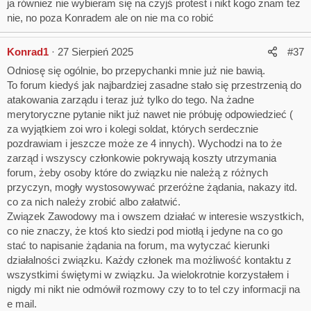
ja również nie wybieram się na czyjś protest i nikt kogo znam tez
i
nie, no poza Konradem ale on nie ma co robić
o
n
s
Konrad1
27 Sierpień 2025
#37
:
Odniosę się ogólnie, bo przepychanki mnie już nie bawią.
To forum kiedyś jak najbardziej zasadne stało się przestrzenią do
atakowania zarządu i teraz już tylko do tego. Na żadne
merytoryczne pytanie nikt już nawet nie próbuję odpowiedzieć (
za wyjątkiem zoi wro i kolegi soldat, których serdecznie
pozdrawiam i jeszcze może ze 4 innych). Wychodzi na to że
zarząd i wszyscy członkowie pokrywają koszty utrzymania
forum, żeby osoby które do związku nie należą z różnych
przyczyn, mogły wystosowywać przeróżne żądania, nakazy itd.
co za nich należy zrobić albo załatwić.
Związek Zawodowy ma i owszem działać w interesie wszystkich,
co nie znaczy, że ktoś kto siedzi pod miotłą i jedyne na co go
stać to napisanie żądania na forum, ma wytyczać kierunki
działalności związku. Każdy członek ma możliwość kontaktu z
wszystkimi świętymi w związku. Ja wielokrotnie korzystałem i
nigdy mi nikt nie odmówił rozmowy czy to to tel czy informacji na
e mail.