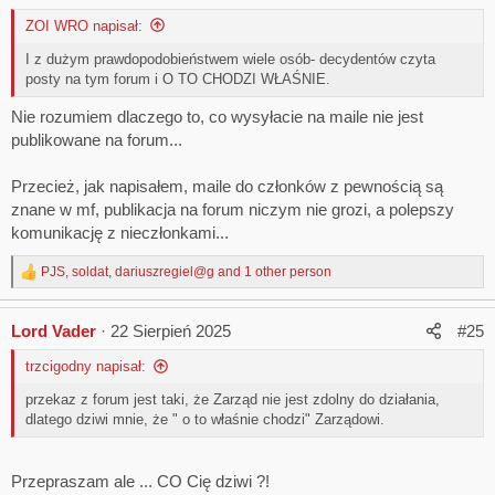
o
ZOI WRO napisał:
n
s
I z dużym prawdopodobieństwem wiele osób- decydentów czyta
:
posty na tym forum i O TO CHODZI WŁAŚNIE.
Nie rozumiem dlaczego to, co wysyłacie na maile nie jest
publikowane na forum...
Przecież, jak napisałem, maile do członków z pewnością są
znane w mf, publikacja na forum niczym nie grozi, a polepszy
komunikację z nieczłonkami...
PJS
,
soldat
,
dariuszregiel@g
and 1 other person
R
e
a
Lord Vader
22 Sierpień 2025
#25
c
t
trzcigodny napisał:
i
o
przekaz z forum jest taki, że Zarząd nie jest zdolny do działania,
n
dlatego dziwi mnie, że " o to właśnie chodzi" Zarządowi.
s
:
Przepraszam ale ... CO Cię dziwi ?!