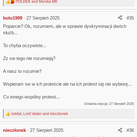
POLDEK
and
Monika MK
R
e
a
bolo1999
27 Sierpień 2025
#35
c
t
Poparcie? Ok, rozumiem, ale w sprawie dyskryminacji dwóch
i
służb...
o
n
s
To chyba oczywiste...
:
Zz sw tego nie rozumieją?
A nasz to rozumie?
Wspieram sw w ich proteście ale na ich protest się nie wybiorę...
Co innego wspólny protest...
Ostatnia edycja:
27 Sierpień 2025
soldat
,
Lord Vader
and
nieczłonek
R
e
a
nieczłonek
27 Sierpień 2025
#36
c
t