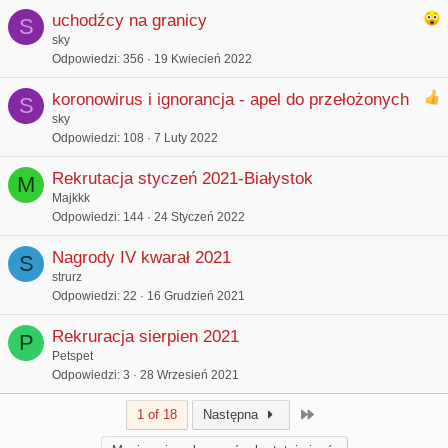
uchodźcy na granicy
S
sky
Odpowiedzi
356
19 Kwiecień 2022
koronowirus i ignorancja - apel do przełożonych
S
sky
Odpowiedzi
108
7 Luty 2022
Rekrutacja styczeń 2021-Białystok
M
Majkkk
Odpowiedzi
144
24 Styczeń 2022
Nagrody IV kwarał 2021
S
strurz
Odpowiedzi
22
16 Grudzień 2021
Rekruracja sierpien 2021
P
Petspet
Odpowiedzi
3
28 Wrzesień 2021
Last
1 of 18
Następna