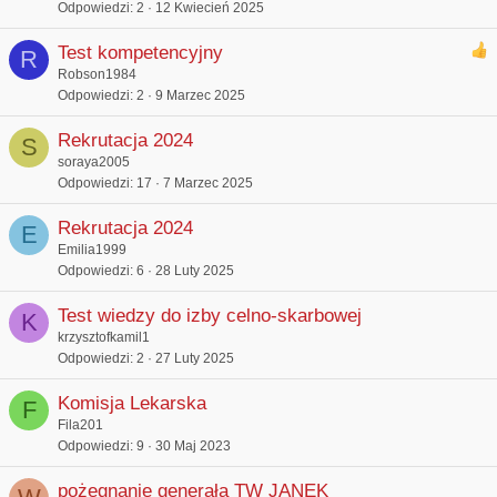
Odpowiedzi
2
12 Kwiecień 2025
Test kompetencyjny
R
Robson1984
Odpowiedzi
2
9 Marzec 2025
Rekrutacja 2024
S
soraya2005
Odpowiedzi
17
7 Marzec 2025
Rekrutacja 2024
E
Emilia1999
Odpowiedzi
6
28 Luty 2025
Test wiedzy do izby celno-skarbowej
K
krzysztofkamil1
Odpowiedzi
2
27 Luty 2025
Komisja Lekarska
F
Fila201
Odpowiedzi
9
30 Maj 2023
pożegnanie generała TW JANEK