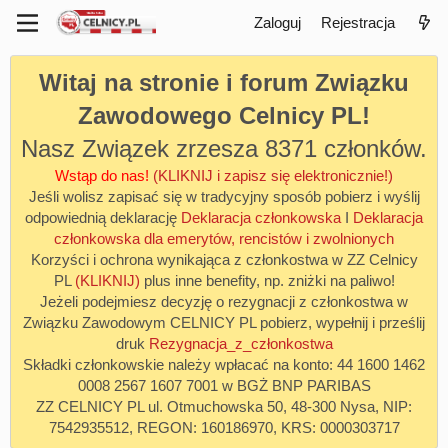
Zaloguj
Rejestracja
Witaj na stronie i forum Związku
Zawodowego Celnicy PL!
Nasz Związek zrzesza 8371 członków.
Wstąp do nas!
(KLIKNIJ i zapisz się elektronicznie!)
Jeśli wolisz zapisać się w tradycyjny sposób pobierz i wyślij
odpowiednią deklarację
Deklaracja członkowska
I
Deklaracja
członkowska dla emerytów, rencistów i zwolnionych
Korzyści i ochrona wynikająca z członkostwa w ZZ Celnicy
PL
(KLIKNIJ)
plus inne benefity, np. zniżki na paliwo!
Jeżeli podejmiesz decyzję o rezygnacji z członkostwa w
Związku Zawodowym CELNICY PL pobierz, wypełnij i prześlij
druk
Rezygnacja_z_członkostwa
Składki członkowskie należy wpłacać na konto: 44 1600 1462
0008 2567 1607 7001 w BGŻ BNP PARIBAS
ZZ CELNICY PL ul. Otmuchowska 50, 48-300 Nysa, NIP:
7542935512, REGON: 160186970, KRS: 0000303717