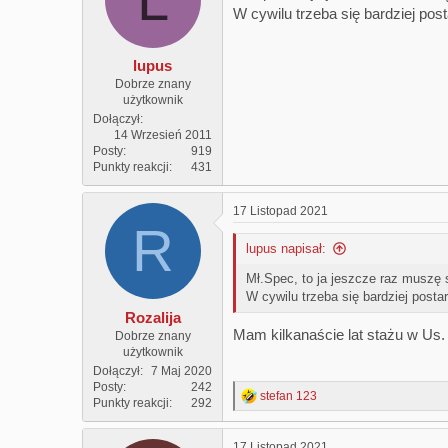
W cywilu trzeba się bardziej pos
lupus
Dobrze znany
użytkownik
Dołączył
14 Wrzesień 2011
Posty
919
Punkty reakcji
431
17 Listopad 2021
R
lupus napisał:
Mł.Spec, to ja jeszcze raz muszę st
W cywilu trzeba się bardziej posta
Rozalija
Mam kilkanaście lat stażu w Us.
Dobrze znany
użytkownik
Dołączył
7 Maj 2020
Posty
242
stefan 123
R
Punkty reakcji
292
e
a
17 Listopad 2021