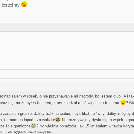
ż jesteśmy
t napisałem wniosek, o nie przyznawanie mi nagrody, bo jestem głupi. A i ta
raź się, może byłeś frajerem, który zgadzał robić więcej za to samo
? Bt
abiam grosze. Jakby trafił na ciebie, i byś fikał, to "w ryj dałby, mógłby d
a, to mam go łapać...za walizkę
Nie rozmywajmy dyskusji, to wątek o gran
zejście graniczne
? No właśnie pomóżcie, jak 15 lat stałem w takim koryta
łem, że wyjście ewakuacyjne...