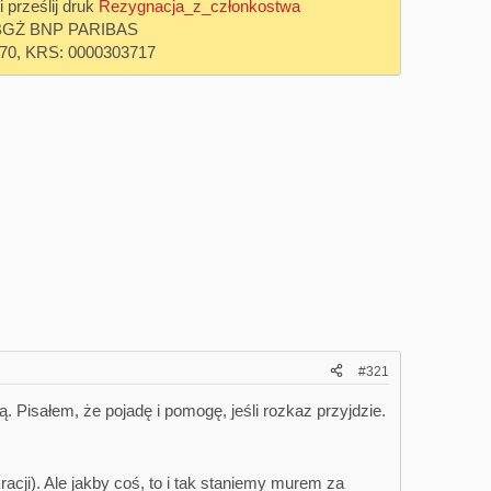
prześlij druk
Rezygnacja_z_członkostwa
 w BGŻ BNP PARIBAS
70, KRS: 0000303717
#321
. Pisałem, że pojadę i pomogę, jeśli rozkaz przyjdzie.
cji). Ale jakby coś, to i tak staniemy murem za