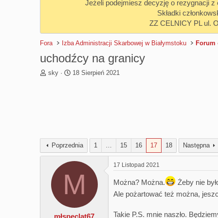
Jeżeli podejmiesz decyzję o rezygnacji 
Składki członkows
ZZ CELNICY PL ul. 
Fora
Izba Administracji Skarbowej w Białymstoku
Forum o
uchodźcy na granicy
T
R
sky
18 Sierpień 2021
h
o
r
z
e
p
a
o
d
c
s
z
t
ę
a
t
Poprzednia
1
…
15
16
17
18
Następna
r
y
t
17 Listopad 2021
e
M
r
Można? Można.
Żeby nie było
Ale pożartować też można, jeszc
Takie P.S. mnie naszło. Będziem
młspeclat67