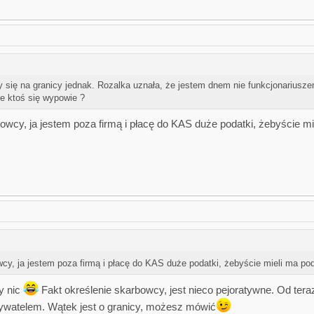
ię na granicy jednak. Rozalka uznała, że jestem dnem nie funkcjonariuszem
e ktoś się wypowie ?
wcy, ja jestem poza firmą i płacę do KAS duże podatki, żebyście m
cy, ja jestem poza firmą i płacę do KAS duże podatki, żebyście mieli ma p
y nic
Fakt określenie skarbowcy, jest nieco pejoratywne. Od tera
ywatelem. Wątek jest o granicy, możesz mówić