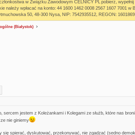
z członkostwa w Związku Zawodowym CELNICY PL pobierz, wypełnij i 
kie należy wpłacać na konto: 44 1600 1462 0008 2567 1607 7001
Otmuchowska 50, 48-300 Nysa, NIP: 7542935512, REGON: 1601869
gólne (Białystok)
, sercem jestem z Koleżankami i Kolegami ze służb, które nas bronią
ze nie giniemy
y się spierać, dyskutować, przekonywać, nie zgadzać (sedno demokra