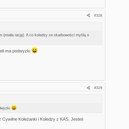
#328
 (miała rację). A co koledzy ze skarbowości myślą o
ieli ma podwyzki
#329
odwyzki
z Cywilne Koleżanki i Koledzy z KAS. Jesteś