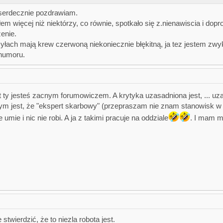
 serdecznie pozdrawiam.
łem więcej niż niektórzy, co równie, spotkało się z.nienawiscia i do
enie.
 żyłach mają krew czerwoną niekoniecznie błękitną, ja tez jestem zwyk
humoru.
at ty jesteś zacnym forumowiczem. A krytyka uzasadniona jest, ... u
ym jest, że "ekspert skarbowy" (przepraszam nie znam stanowisk w 
e umie i nic nie robi. A ja z takimi pracuje na oddziale
. I mam m
stwierdzić, że to niezla robota jest.