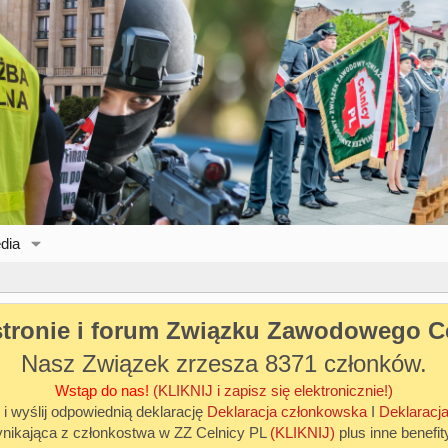
dia
stronie i forum Związku Zawodowego C
Nasz Związek zrzesza 8371 członków.
Wstąp do nas!
(KLIKNIJ i zapisz się elektronicznie!)
 i wyślij odpowiednią deklarację
Deklaracja członkowska
I
Deklaracja
ynikająca z członkostwa w ZZ Celnicy PL
(KLIKNIJ)
plus inne benefit