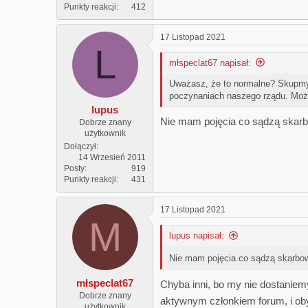
Punkty reakcji
412
17 Listopad 2021
L
młspeclat67 napisał:
Uważasz, że to normalne? Skupmy s
poczynaniach naszego rządu. Moż
lupus
Nie mam pojęcia co sądzą skarbo
Dobrze znany
użytkownik
Dołączył
14 Wrzesień 2011
Posty
919
Punkty reakcji
431
17 Listopad 2021
M
lupus napisał:
Nie mam pojęcia co sądzą skarbow
młspeclat67
Chyba inni, bo my nie dostaniem
Dobrze znany
aktywnym członkiem forum, i ob
użytkownik