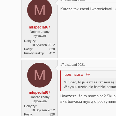
c
M
t
Kurcze tak zacni i wartościowi l
i
o
n
s
:
młspeclat67
Dobrze znany
użytkownik
Dołączył
10 Styczeń 2012
Posty
828
Punkty reakcji
412
17 Listopad 2021
M
lupus napisał:
Mł.Spec, to ja jeszcze raz muszę st
W cywilu trzeba się bardziej posta
młspeclat67
Uważasz, że to normalne? Skupmy
Dobrze znany
skarbowości myślą o poczynania
użytkownik
Dołączył
10 Styczeń 2012
Posty
828