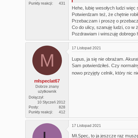
Punkty reakcji
431
Hehe, lubię wesołych ludzi więc
Potwierdzam też, że chętnie robi
Przebaczam i proszę o przebacz
Co do ulicy, szanuję ludzi, co w
Pozdrawiam i winszuję dobrego 
17 Listopad 2021
M
Lupus, ja się nie obrażam. Akur
Sam potwierdziłeś. Czy normaln
nowo przyjęty celnik, który nic ni
młspeclat67
Dobrze znany
użytkownik
Dołączył
10 Styczeń 2012
Posty
828
Punkty reakcji
412
17 Listopad 2021
L
Mł.Spec, to ja jeszcze raz muszę 