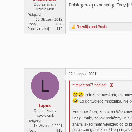
Polską(moją ukochaną). Tacy ju
Dobrze znany
użytkownik
Dołączył
10 Styczeń 2012
Posty
828
Rozalija
and
Basic
R
Punkty reakcji
412
e
a
c
t
i
o
n
s
:
17 Listopad 2021
L
młspeclat67 napisał:
ja też tak uważam, raz nawe
Co do twojego mnożnika, nie ob
lupus
Dobrze znany
Hmm uważam, że jak na Warszawę zar
użytkownik
uczyli mnie, że jak podróżny uciek
Dołączył
znam, skąd mam wiedzieć co to pr
14 Wrzesień 2011
przejścue graniczne ? Bo ja myśla
Posty
919