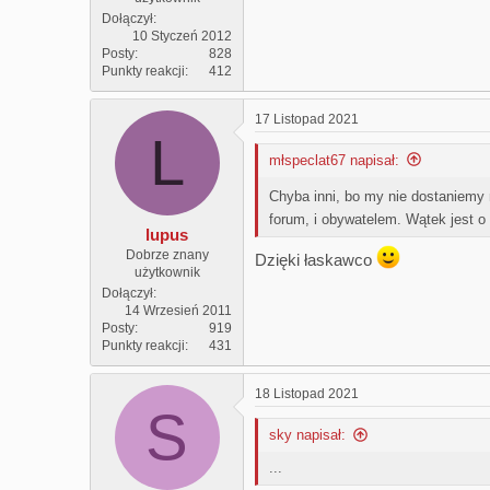
Dołączył
10 Styczeń 2012
Posty
828
Punkty reakcji
412
17 Listopad 2021
L
młspeclat67 napisał:
Chyba inni, bo my nie dostaniemy
forum, i obywatelem. Wątek jest 
lupus
Dobrze znany
Dzięki łaskawco
użytkownik
Dołączył
14 Wrzesień 2011
Posty
919
Punkty reakcji
431
18 Listopad 2021
S
sky napisał:
...