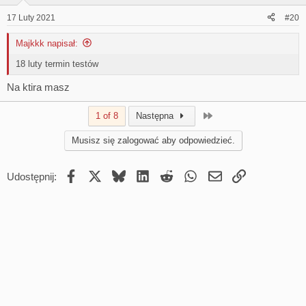
17 Luty 2021
#20
Majkkk napisał:
18 luty termin testów
Na ktira masz
Last
1 of 8
Następna
Musisz się zalogować aby odpowiedzieć.
Facebook
X
Bluesky
LinkedIn
Reddit
WhatsApp
Email
Umieść Link
Udostępnij: