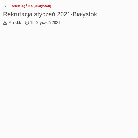
Forum ogólne (Białystok)
Rekrutacja styczeń 2021-Białystok
T
R
Majkkk
18 Styczeń 2021
h
o
r
z
e
p
a
o
d
c
s
z
t
ę
a
t
r
y
t
e
r