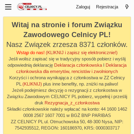
Zaloguj
Rejestracja
Witaj na stronie i forum Związku
Zawodowego Celnicy PL!
Nasz Związek zrzesza 8371 członków.
Wstąp do nas!
(KLIKNIJ i zapisz się elektronicznie!)
Jeśli wolisz zapisać się w tradycyjny sposób pobierz i wyślij
odpowiednią deklarację
Deklaracja członkowska
I
Deklaracja
członkowska dla emerytów, rencistów i zwolnionych
Korzyści i ochrona wynikająca z członkostwa w ZZ Celnicy
PL
(KLIKNIJ)
plus inne benefity, np. zniżki na paliwo!
Jeżeli podejmiesz decyzję o rezygnacji z członkostwa w
Związku Zawodowym CELNICY PL pobierz, wypełnij i prześlij
druk
Rezygnacja_z_członkostwa
Składki członkowskie należy wpłacać na konto: 44 1600 1462
0008 2567 1607 7001 w BGŻ BNP PARIBAS
ZZ CELNICY PL ul. Otmuchowska 50, 48-300 Nysa, NIP:
7542935512, REGON: 160186970, KRS: 0000303717