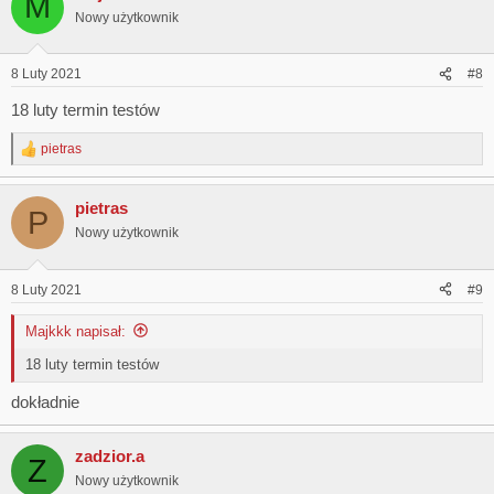
M
Nowy użytkownik
8 Luty 2021
#8
18 luty termin testów
pietras
R
e
a
pietras
c
P
t
Nowy użytkownik
i
o
n
8 Luty 2021
#9
s
:
Majkkk napisał:
18 luty termin testów
dokładnie
zadzior.a
Z
Nowy użytkownik