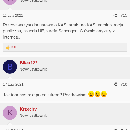
Nowy użytkownik
11 Luty 2021
#15
Przede wszystkim ustawa o KAS, struktura KAS, administracja
publiczna, historia UE, strefa Schengen. Głównie artykuły z
internetu.
Rai
R
e
a
Biker123
c
B
t
Nowy użytkownik
i
o
n
17 Luty 2021
#16
s
:
Jak tam nastroje przed jutrem? Pozdrawiam
Krzechy
K
Nowy użytkownik