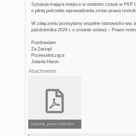
Sytuacja mająca miejsce w ostatnim czasie w PKP Ca
o pilnej potrzebie wprowadzenia zmian prawa restru
W załączeniu przesyłamy wspólne stanowisko ww. tr
października 2024 r. o zmianie ustawy – Prawo rest
Pozdrawiam
Za Zarząd
Przewodnicząca
Jolanta Haron
Attachments
wspolne_prawo restrukturyzacyjne[1].pdf
997,7 KB · Wyświetleń: 219