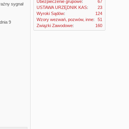
Ubezpieczenie grupowe
67
raźny sygnał
USTAWA URZĘDNIK KAS
23
Wyroki Sądów
124
Wzory wezwań, pozwów, inne
51
dnia 9
Związki Zawodowe
160