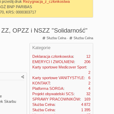
prześlij druk
Rezygnacja_z_członkostwa
 w BGŻ BNP PARIBAS
70, KRS: 0000303717
 ZZ, OPZZ i NSZZ "Solidarność"
C
C
Służba Celna
Służba Celna
a
a
t
t
Kategorie
e
e
Deklaracja członkowska
g
g
12
o
o
EMERYCI I ZWOLNIENI
206
r
r
Karty sportowe Medicover Sport
y
y
2
Karty sportowe VANITYSTYLE
6
KONTAKT
2
Platforma SORGA
4
Projekt obywatelski SCS
32
e
SPRAWY PRACOWNIKÓW
169
ek Skarbu
Służba Celna
4 872
Służba Celna
1 395