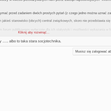
ymać przed zadaniem dwóch prostych pytań (z czego jedno można uznać za 
um jakieś stanowisko (obcych) central związkowych, skoro nie przedstawia się
m forum publikowano wyłącznie dla ich statystyki i możliwości wykazania w l
Kliknij aby rozwinąć...
?!
 ….. albo to taka stara socjotechnika.
pomimo wielokrotnego upominania się - nadal bezskutecznie oczekuje na O
zonych już kwestiach ...
Musisz się zalogować a
ieść Link