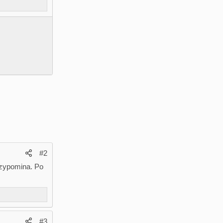
#2
przypomina. Po
#3