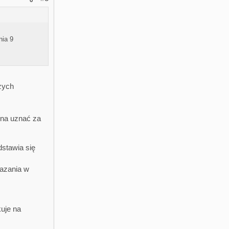
nia 9
zych
żna uznać za
dstawia się
kazania w
uje na