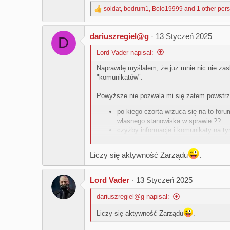
soldat
,
bodrum1
,
Bolo19999
and 1 other per
R
e
a
dariuszregiel@g
13 Styczeń 2025
c
D
t
Lord Vader napisał:
i
o
Naprawdę myślałem, że już mnie nic nie zas
n
"komunikatów".
s
:
Powyższe nie pozwala mi się zatem powstrz
po kiego czorta wrzuca się na to for
własnego stanowiska w sprawie ??
czyżby informacje i komunikaty na ty
udzielonych "motłochowi" odpowiedzi 
Liczy się aktywność Zarządu
.
Ośmielam się zauważyć, iż ów "motłoch" - 
informacje Zarządu i to - niestety - w niezlic
Lord Vader
13 Styczeń 2025
dariuszregiel@g napisał:
Liczy się aktywność Zarządu
.