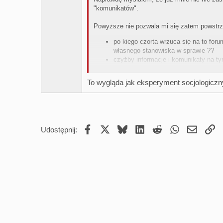
n
"komunikatów".
s
:
Powyższe nie pozwala mi się zatem powstrz
po kiego czorta wrzuca się na to for
własnego stanowiska w sprawie ??
czyżby informacje i komunikaty na ty
udzielonych "motłochowi" odpowiedzi 
To wygląda jak eksperyment socjologiczny
Ośmielam się zauważyć, iż ów "motłoch" - 
informacje Zarządu i to - niestety - w niezlic
Facebook
X
Bluesky
LinkedIn
Reddit
WhatsApp
Email
Um
Udostępnij: