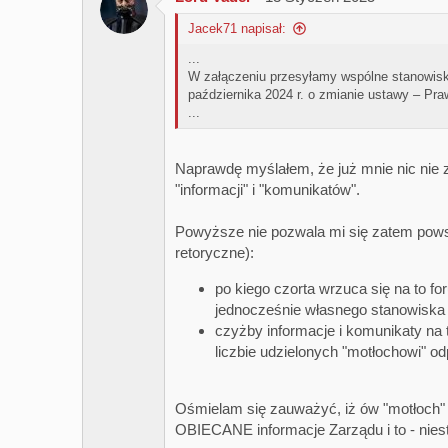
t
Jacek71 napisał:
i
o
...
n
W załączeniu przesyłamy wspólne stanowisko
s
:
października 2024 r. o zmianie ustawy – Pra
...
Naprawdę myślałem, że już mnie nic nie 
"informacji" i "komunikatów".
Powyższe nie pozwala mi się zatem pow
retoryczne):
po kiego czorta wrzuca się na to f
jednocześnie własnego stanowiska
czyżby informacje i komunikaty na 
liczbie udzielonych "motłochowi" od
Ośmielam się zauważyć, iż ów "motłoch" 
OBIECANE informacje Zarządu i to - nieste