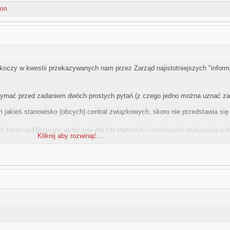
son
koczy w kwestii przekazywanych nam przez Zarząd najistotniejszych "informa
ymać przed zadaniem dwóch prostych pytań (z czego jedno można uznać za 
um jakieś stanowisko (obcych) central związkowych, skoro nie przedstawia się
m forum publikowano wyłącznie dla ich statystyki i możliwości wykazania w l
Kliknij aby rozwinąć...
?!
pomimo wielokrotnego upominania się - nadal bezskutecznie oczekuje na O
zonych już kwestiach ...