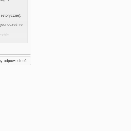
retoryczne):
 jednocześnie
iczbie
BIECANE
by odpowiedzieć.