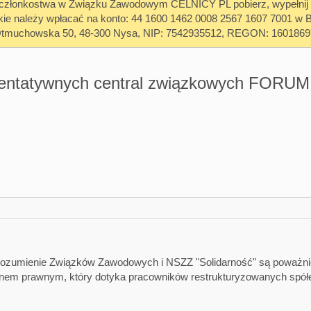
z członkostwa w Związku Zawodowym CELNICY PL pobierz, wypełnij i 
kie należy wpłacać na konto: 44 1600 1462 0008 2567 1607 7001
Otmuchowska 50, 48-300 Nysa, NIP: 7542935512, REGON: 1601869
zentatywnych central związkowych FORUM
zumienie Związków Zawodowych i NSZZ "Solidarność" są poważni
anem prawnym, który dotyka pracowników restrukturyzowanych spół