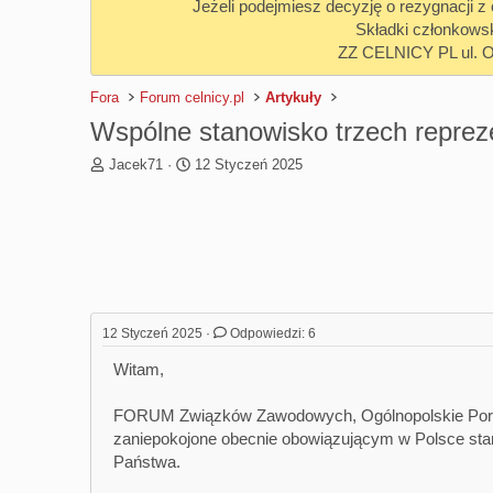
Jeżeli podejmiesz decyzję o rezygnacji 
Składki członkows
ZZ CELNICY PL ul. 
Fora
Forum celnicy.pl
Artykuły
Wspólne stanowisko trzech repre
T
R
Jacek71
12 Styczeń 2025
h
o
r
z
e
p
a
o
d
c
s
z
t
ę
a
t
12 Styczeń 2025
Odpowiedzi: 6
r
y
t
Witam,
e
r
FORUM Związków Zawodowych, Ogólnopolskie Poro
zaniepokojone obecnie obowiązującym w Polsce st
Państwa.