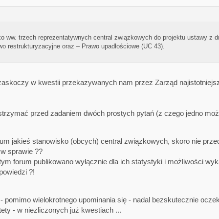
 ww. trzech reprezentatywnych central związkowych do projektu ustawy z d
wo restrukturyzacyjne oraz – Prawo upadłościowe (UC 43).
zaskoczy w kwestii przekazywanych nam przez Zarząd najistotniejs
strzymać przed zadaniem dwóch prostych pytań (z czego jedno mo
orum jakieś stanowisko (obcych) central związkowych, skoro nie prze
 w sprawie ??
tym forum publikowano wyłącznie dla ich statystyki i możliwości wy
powiedzi ?!
- pomimo wielokrotnego upominania się - nadal bezskutecznie oczek
ty - w niezliczonych już kwestiach ...