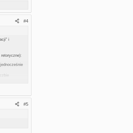
#4
cji" i
retoryczne):
 jednocześnie
iczbie
BIECANE
#5