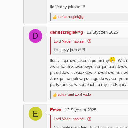
Ilość czy jakość ?!
dariuszregiel@g
R
e
a
dariuszregiel@g
13 Styczeń 2025
c
D
t
Lord Vader napisał:
i
o
Ilość czy jakość ?!
n
s
:
Ilość - sprawę jakości pomińmy
. Ważn
związkach zawodowych organ państwowy, 
przedstawić związkowi zawodowemu swoje
Zarząd ma gotową ściągę do wykorzystani
partyzancku w kanałach, a my czekajmy 
soldat
and
Lord Vader
R
e
a
Emka
13 Styczeń 2025
c
E
t
Lord Vader napisał:
i
o
Naprawdę myślałem, że już mnie nic nie zas