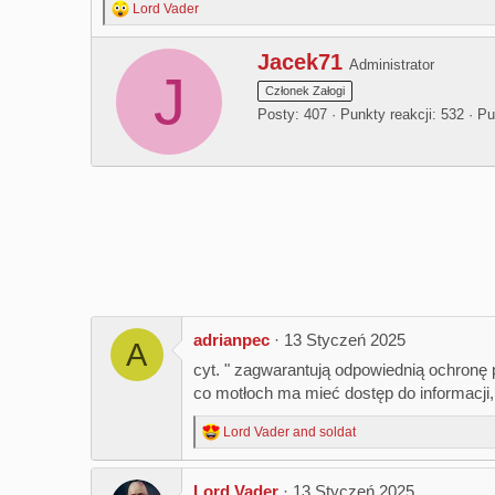
Lord Vader
R
e
a
W
Jacek71
Administrator
c
J
r
t
Członek Załogi
i
i
t
Posty
407
Punkty reakcji
532
Pu
o
t
n
e
s
n
:
b
y
adrianpec
13 Styczeń 2025
A
cyt. " zagwarantują odpowiednią ochronę p
co motłoch ma mieć dostęp do informacji, 
Lord Vader
and
soldat
R
e
a
Lord Vader
13 Styczeń 2025
c