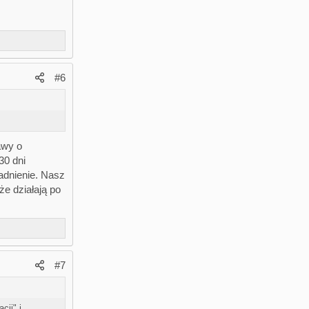
#6
awy o
30 dni
adnienie. Nasz
e działają po
#7
cji" i