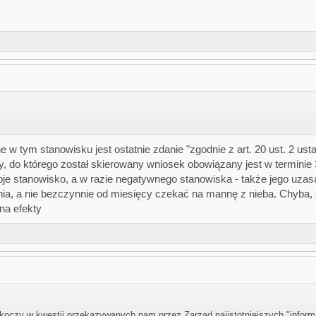
e w tym stanowisku jest ostatnie zdanie "zgodnie z art. 20 ust. 2 ust
do którego został skierowany wniosek obowiązany jest w terminie 
 stanowisko, a w razie negatywnego stanowiska - także jego uzas
a, a nie bezczynnie od miesięcy czekać na mannę z nieba. Chyba, ż
na efekty
koczy w kwestii przekazywanych nam przez Zarząd najistotniejszych "informa