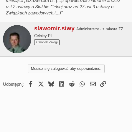
miesiąca października br. (...)zapowiedział złamanie art.222
ust.2 ustawy o Służbie Celnej oraz art.27 ust.3 ustawy o
Związkach zawodowych.(...)"
W
slawomir.siwy
Administrator
·
z miasta
ZZ
r
Celnicy PL
i
t
Członek Załogi
t
e
n
b
Musisz się zalogować aby odpowiedzieć.
y
Facebook
X
Bluesky
LinkedIn
Reddit
WhatsApp
Email
Umieść Link
Udostępnij: