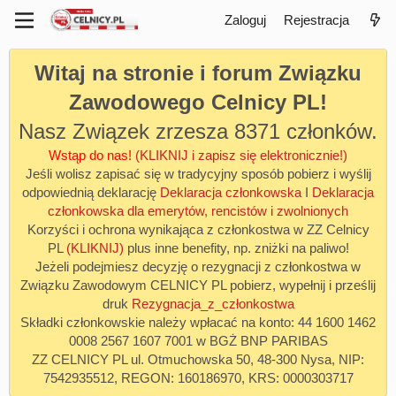
Zaloguj
Rejestracja
Witaj na stronie i forum Związku
Zawodowego Celnicy PL!
Nasz Związek zrzesza 8371 członków.
Wstąp do nas!
(KLIKNIJ i zapisz się elektronicznie!)
Jeśli wolisz zapisać się w tradycyjny sposób pobierz i wyślij
odpowiednią deklarację
Deklaracja członkowska
I
Deklaracja
członkowska dla emerytów, rencistów i zwolnionych
Korzyści i ochrona wynikająca z członkostwa w ZZ Celnicy
PL
(KLIKNIJ)
plus inne benefity, np. zniżki na paliwo!
Jeżeli podejmiesz decyzję o rezygnacji z członkostwa w
Związku Zawodowym CELNICY PL pobierz, wypełnij i prześlij
druk
Rezygnacja_z_członkostwa
Składki członkowskie należy wpłacać na konto: 44 1600 1462
0008 2567 1607 7001 w BGŻ BNP PARIBAS
ZZ CELNICY PL ul. Otmuchowska 50, 48-300 Nysa, NIP:
7542935512, REGON: 160186970, KRS: 0000303717