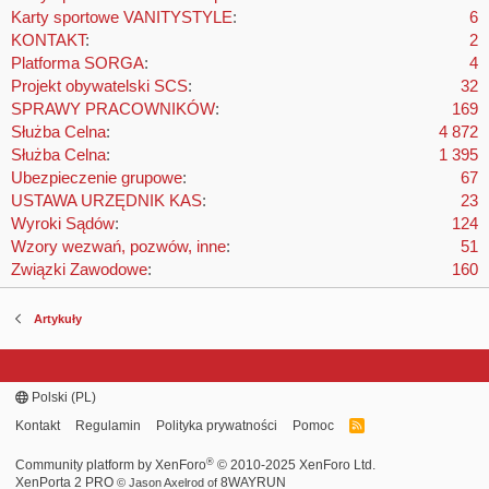
Karty sportowe VANITYSTYLE
6
KONTAKT
2
Platforma SORGA
4
Projekt obywatelski SCS
32
SPRAWY PRACOWNIKÓW
169
Służba Celna
4 872
Służba Celna
1 395
Ubezpieczenie grupowe
67
USTAWA URZĘDNIK KAS
23
Wyroki Sądów
124
Wzory wezwań, pozwów, inne
51
Związki Zawodowe
160
Artykuły
Polski (PL)
Kontakt
Regulamin
Polityka prywatności
Pomoc
R
S
S
®
Community platform by XenForo
© 2010-2025 XenForo Ltd.
XenPorta 2 PRO
8WAYRUN
© Jason Axelrod of