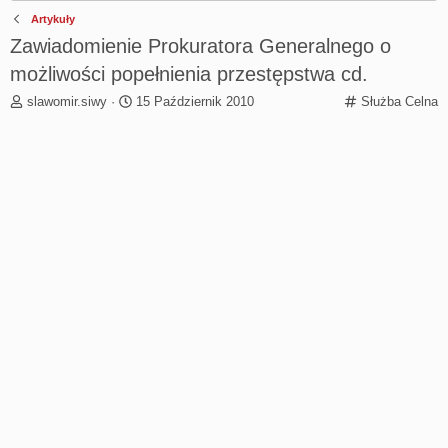
Artykuły
Zawiadomienie Prokuratora Generalnego o
możliwości popełnienia przestępstwa cd.
T
R
C
slawomir.siwy
15 Październik 2010
Służba Celna
h
o
a
r
z
t
e
p
e
a
o
g
d
c
o
s
z
r
t
ę
y
a
t
r
y
t
e
r