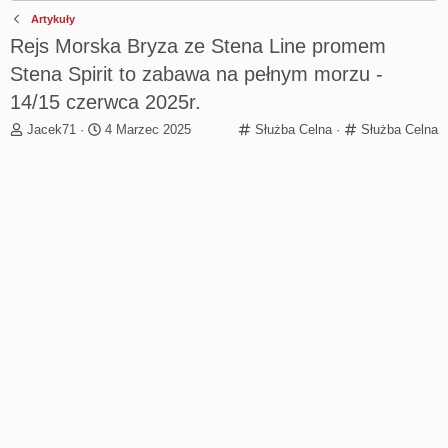
Artykuły
Rejs Morska Bryza ze Stena Line promem
Stena Spirit to zabawa na pełnym morzu -
14/15 czerwca 2025r.
T
R
C
C
Jacek71
4 Marzec 2025
Służba Celna
Służba Celna
h
o
a
a
r
z
t
t
e
p
e
e
a
o
g
g
d
c
o
o
s
z
r
r
t
ę
y
y
a
t
r
y
t
e
r