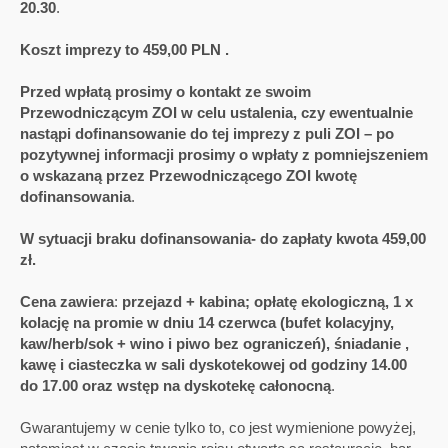
20.30
.
Koszt imprezy to 459,00 PLN .
Przed wpłatą prosimy o kontakt ze swoim
Przewodniczącym ZOI w celu ustalenia, czy ewentualnie
nastąpi dofinansowanie do tej imprezy z puli ZOI – po
pozytywnej informacji prosimy o wpłaty z pomniejszeniem
o wskazaną przez Przewodniczącego ZOI kwotę
dofinansowania
.
W sytuacji braku dofinansowania- do zapłaty kwota 459,00
zł.
Cena zawiera
:
przejazd + kabina; opłatę ekologiczną, 1 x
kolację na promie w dniu 14 czerwca (bufet kolacyjny,
kaw/herb/sok + wino i piwo bez ograniczeń), śniadanie ,
kawę i ciasteczka w sali dyskotekowej od godziny 14.00
do 17.00 oraz wstęp na dyskotekę całonocną
.
Gwarantujemy w cenie tylko to, co jest wymienione powyżej,