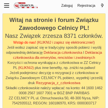
Zaloguj
Rejestracja
Witaj na stronie i forum Związku
Zawodowego Celnicy PL!
Nasz Związek zrzesza 8371 członków.
Wstąp do nas!
(KLIKNIJ i zapisz się elektronicznie!)
Jeśli wolisz zapisać się w tradycyjny sposób pobierz i wyślij
odpowiednią deklarację
Deklaracja członkowska
I
Deklaracja
członkowska dla emerytów, rencistów i zwolnionych
Korzyści i ochrona wynikająca z członkostwa w ZZ Celnicy
PL
(KLIKNIJ)
plus inne benefity, np. zniżki na paliwo!
Jeżeli podejmiesz decyzję o rezygnacji z członkostwa w
Związku Zawodowym CELNICY PL pobierz, wypełnij i prześlij
druk
Rezygnacja_z_członkostwa
Składki członkowskie należy wpłacać na konto: 44 1600 1462
0008 2567 1607 7001 w BGŻ BNP PARIBAS
ZZ CELNICY PL ul. Otmuchowska 50, 48-300 Nysa, NIP:
7542935512, REGON: 160186970, KRS: 0000303717