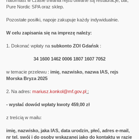
natomiast w czasie trwania rejsu otwarte są restauracje, bar,
Pure Nordic SPA oraz sklep.
Pozostałe posiłki, napoje zakupuje każdy indywidualnie.
W celu zapisania się na imprezę należy:
1. Dokonać wpłaty na
subkonto ZOI Gdańsk
:
34 1600 1462 0006 1807 1607 7052
w temacie przelewu :
imię, nazwisko, nazwa IAS, rejs
Morska Bryza 2025
2. Na adres:
mariusz.konkol@mf.gov.pl
:
- wysłać dowód wpłaty kwoty 459,00 zł
z treścią w mailu:
imię, nazwisko, jaka IAS, data urodzin, płeć, adres e-mail,
nr tel. swój i do osoby wskazanej jako do kontaktu w razie