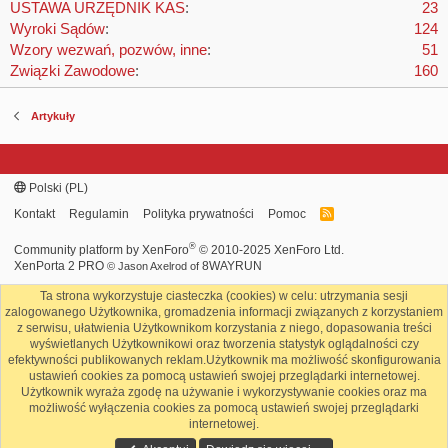
USTAWA URZĘDNIK KAS
23
Wyroki Sądów
124
Wzory wezwań, pozwów, inne
51
Związki Zawodowe
160
Artykuły
Polski (PL)
Kontakt
Regulamin
Polityka prywatności
Pomoc
R
S
S
®
Community platform by XenForo
© 2010-2025 XenForo Ltd.
XenPorta 2 PRO
8WAYRUN
© Jason Axelrod of
Ta strona wykorzystuje ciasteczka (cookies) w celu: utrzymania sesji
zalogowanego Użytkownika, gromadzenia informacji związanych z korzystaniem
z serwisu, ułatwienia Użytkownikom korzystania z niego, dopasowania treści
wyświetlanych Użytkownikowi oraz tworzenia statystyk oglądalności czy
efektywności publikowanych reklam.Użytkownik ma możliwość skonfigurowania
ustawień cookies za pomocą ustawień swojej przeglądarki internetowej.
Użytkownik wyraża zgodę na używanie i wykorzystywanie cookies oraz ma
możliwość wyłączenia cookies za pomocą ustawień swojej przeglądarki
internetowej.