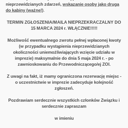
nieprzewidzianych zdarzeń,
wskazanie osoby jako druga
do kabiny (ważne!)
.
TERMIN ZGŁOSZENIA/MAILA NIEPRZEKRACZALNY DO
15 MARCA 2024 r. WŁĄCZNIE!!!!!
Możliwość ewentualnego zwrotu pełnej wpłaconej kwoty
(w przypadku wystąpienia nieprzewidzianych
okoliczności uniemożliwiających wzięcie udziału w
imprezie) maksymalnie do dnia 5 maja 2024 r. - po
zawnioskowaniu do Przewodniczącego/ej ZOI.
Z uwagi na fakt, iż mamy ograniczona rezerwację miejsc -
o uczestnictwie w imprezie zadecyduje kolejność
zgłoszeń.
Pozdrawiam serdecznie wszystkich członków Związku i
serdecznie zapraszam
w imieniu