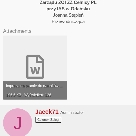
Zarządu ZOI ZZ Celnicy PL
przy IAS w Gdańsku
Joanna Stępień
Przewodnicząca​
Attachments
Impreza na promie do członków ZZ Celnicy PL.docx
196,6 KB · Wyświetleń: 126
W
Jacek71
Administrator
J
r
Członek Załogi
i
t
t