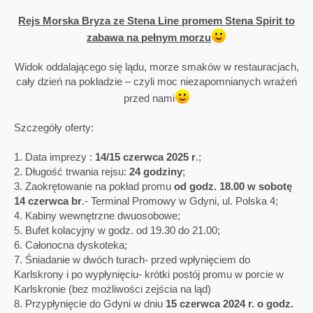
Rejs Morska Bryza ze Stena Line promem Stena Spirit to
zabawa na pełnym morzu
Widok oddalającego się lądu, morze smaków w restauracjach,
cały dzień na pokładzie – czyli moc niezapomnianych wrażeń
przed nami
Szczegóły oferty:
1. Data imprezy :
14/15 czerwca 2025 r
.;
2. Długość trwania rejsu:
24 godziny
;
3. Zaokrętowanie na pokład promu
od godz. 18.00 w sobotę
14 czerwca br
.- Terminal Promowy w Gdyni, ul. Polska 4;
4. Kabiny wewnętrzne dwuosobowe;
5. Bufet kolacyjny w godz. od 19.30 do 21.00;
6. Całonocna dyskoteka;
7. Śniadanie w dwóch turach- przed wpłynięciem do
Karlskrony i po wypłynięciu- krótki postój promu w porcie w
Karlskronie (bez możliwości zejścia na ląd)
8. Przypłynięcie do Gdyni w dniu
15 czerwca 2024 r. o godz.