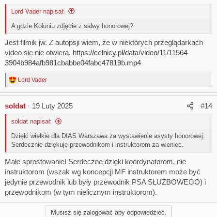
Lord Vader napisał:
A gdzie Koluniu zdjęcie z salwy honorowej?
Jest filmik jw. Z autopsji wiem, że w niektórych przeglądarkach
video sie nie otwiera.
https://celnicy.pl/data/video/11/11564-
3904b984afb981cbabbe04fabc47819b.mp4
Lord Vader
R
e
a
soldat
19 Luty 2025
#14
c
t
soldat napisał:
i
o
Dzięki wielkie dla DIAS Warszawa za wystawienie asysty honorowej.
n
Serdecznie dziękuję przewodnikom i instruktorom za wieniec.
s
:
Małe sprostowanie! Serdeczne dzięki koordynatorom, nie
instruktorom (wszak wg koncepcji MF instruktorem może być
jedynie przewodnik lub były przewodnik PSA SŁUŻBOWEGO) i
przewodnikom (w tym nielicznym instruktorom).
Musisz się zalogować aby odpowiedzieć.