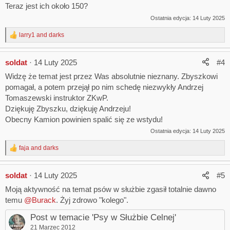
Teraz jest ich około 150?
Ostatnia edycja:
14 Luty 2025
larry1
and
darks
R
e
a
soldat
14 Luty 2025
#4
c
t
Widzę że temat jest przez Was absolutnie nieznany. Zbyszkowi
i
pomagał, a potem przejął po nim schedę niezwykły Andrzej
o
n
Tomaszewski instruktor ZKwP.
s
Dziękuję Zbyszku, dziękuję Andrzeju!
:
Obecny Kamion powinien spalić się ze wstydu!
Ostatnia edycja:
14 Luty 2025
faja
and
darks
R
e
a
soldat
14 Luty 2025
#5
c
t
Moją aktywność na temat psów w służbie zgasił totalnie dawno
i
temu
@Burack
. Żyj zdrowo "kolego".
o
n
Post w temacie 'Psy w Służbie Celnej'
s
:
21 Marzec 2012