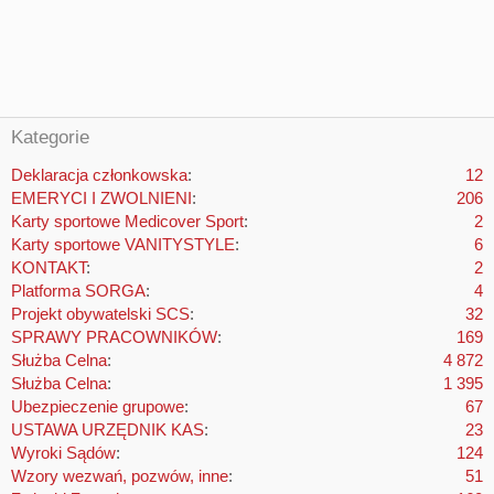
Kategorie
Deklaracja członkowska
12
EMERYCI I ZWOLNIENI
206
Karty sportowe Medicover Sport
2
Karty sportowe VANITYSTYLE
6
KONTAKT
2
Platforma SORGA
4
Projekt obywatelski SCS
32
SPRAWY PRACOWNIKÓW
169
Służba Celna
4 872
Służba Celna
1 395
Ubezpieczenie grupowe
67
USTAWA URZĘDNIK KAS
23
Wyroki Sądów
124
Wzory wezwań, pozwów, inne
51