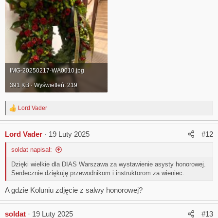
IMG-20250217-WA0010.jpg
391 KB · Wyświetleń: 219
Lord Vader
R
e
a
Lord Vader
19 Luty 2025
#12
c
t
soldat napisał:
i
o
Dzięki wielkie dla DIAS Warszawa za wystawienie asysty honorowej.
n
Serdecznie dziękuję przewodnikom i instruktorom za wieniec.
s
:
A gdzie Koluniu zdjęcie z salwy honorowej?
soldat
19 Luty 2025
#13