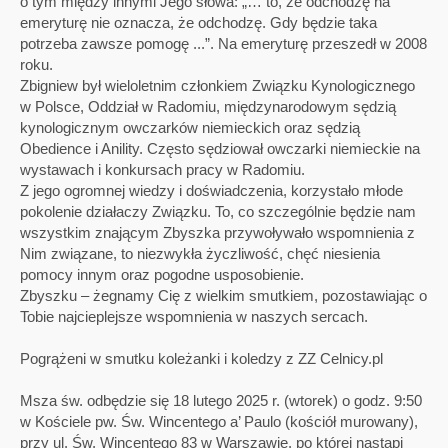
o tym między innymi Jego słowa: „… to, że odchodzę na
emeryturę nie oznacza, że odchodzę. Gdy będzie taka
potrzeba zawsze pomogę ...”. Na emeryturę przeszedł w 2008
roku.
Zbigniew był wieloletnim członkiem Związku Kynologicznego
w Polsce, Oddział w Radomiu, międzynarodowym sędzią
kynologicznym owczarków niemieckich oraz sędzią
Obedience i Anility. Często sędziował owczarki niemieckie na
wystawach i konkursach pracy w Radomiu.
Z jego ogromnej wiedzy i doświadczenia, korzystało młode
pokolenie działaczy Związku. To, co szczególnie będzie nam
wszystkim znającym Zbyszka przywoływało wspomnienia z
Nim związane, to niezwykła życzliwość, chęć niesienia
pomocy innym oraz pogodne usposobienie.
Zbyszku – żegnamy Cię z wielkim smutkiem, pozostawiając o
Tobie najcieplejsze wspomnienia w naszych sercach.
Pogrążeni w smutku koleżanki i koledzy z ZZ Celnicy.pl
Msza św. odbędzie się 18 lutego 2025 r. (wtorek) o godz. 9:50
w Kościele pw. Św. Wincentego a’ Paulo (kościół murowany),
przy ul. Św. Wincentego 83 w Warszawie, po której nastąpi