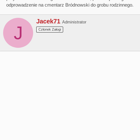
odprowadzenie na cmentarz Bródnowski do grobu rodzinnego.
W
Jacek71
Administrator
J
r
Członek Załogi
i
t
t
e
n
b
y