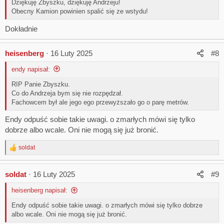
Dziękuję Zbyszku, dziękuję Andrzeju!
Obecny Kamion powinien spalić się ze wstydu!
Dokładnie
heisenberg
16 Luty 2025
#8
endy napisał:
RIP Panie Zbyszku.
Co do Andrzeja bym się nie rozpędzał.
Fachowcem był ale jego ego przewyższało go o parę metrów.
Endy odpuść sobie takie uwagi. o zmarłych mówi się tylko
dobrze albo wcale. Oni nie mogą się już bronić.
soldat
R
e
a
soldat
16 Luty 2025
#9
c
t
heisenberg napisał:
i
o
Endy odpuść sobie takie uwagi. o zmarłych mówi się tylko dobrze
n
albo wcale. Oni nie mogą się już bronić.
s
: