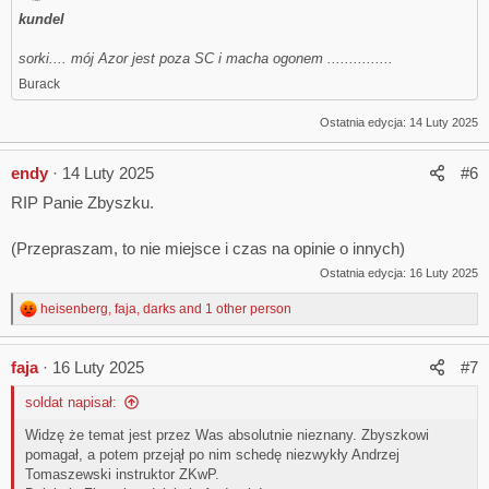
kundel
sorki.... mój Azor jest poza SC i macha ogonem ...............
Burack
Ostatnia edycja:
14 Luty 2025
endy
14 Luty 2025
#6
RIP Panie Zbyszku.
(Przepraszam, to nie miejsce i czas na opinie o innych)
Ostatnia edycja:
16 Luty 2025
heisenberg
,
faja
,
darks
and 1 other person
R
e
a
faja
16 Luty 2025
#7
c
t
soldat napisał:
i
o
Widzę że temat jest przez Was absolutnie nieznany. Zbyszkowi
n
pomagał, a potem przejął po nim schedę niezwykły Andrzej
s
:
Tomaszewski instruktor ZKwP.