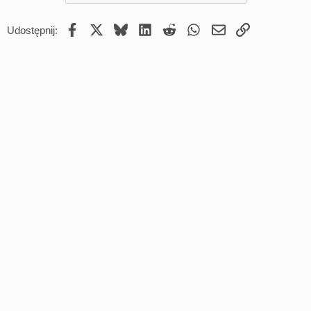
Facebook
X
Bluesky
LinkedIn
Reddit
WhatsApp
Email
Umieść Link
Udostępnij: