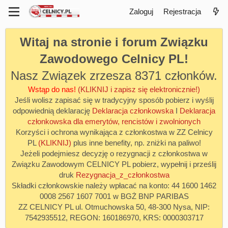
Zaloguj
Rejestracja
Witaj na stronie i forum Związku
Zawodowego Celnicy PL!
Nasz Związek zrzesza 8371 członków.
Wstąp do nas!
(KLIKNIJ i zapisz się elektronicznie!)
Jeśli wolisz zapisać się w tradycyjny sposób pobierz i wyślij
odpowiednią deklarację
Deklaracja członkowska
I
Deklaracja
członkowska dla emerytów, rencistów i zwolnionych
Korzyści i ochrona wynikająca z członkostwa w ZZ Celnicy
PL
(KLIKNIJ)
plus inne benefity, np. zniżki na paliwo!
Jeżeli podejmiesz decyzję o rezygnacji z członkostwa w
Związku Zawodowym CELNICY PL pobierz, wypełnij i prześlij
druk
Rezygnacja_z_członkostwa
Składki członkowskie należy wpłacać na konto: 44 1600 1462
0008 2567 1607 7001 w BGŻ BNP PARIBAS
ZZ CELNICY PL ul. Otmuchowska 50, 48-300 Nysa, NIP:
7542935512, REGON: 160186970, KRS: 0000303717