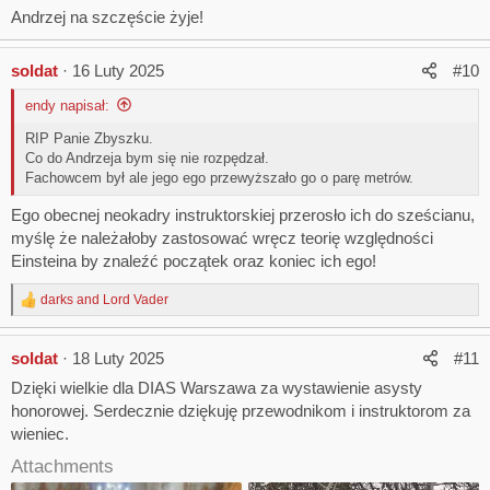
Andrzej na szczęście żyje!
soldat
16 Luty 2025
#10
endy napisał:
RIP Panie Zbyszku.
Co do Andrzeja bym się nie rozpędzał.
Fachowcem był ale jego ego przewyższało go o parę metrów.
Ego obecnej neokadry instruktorskiej przerosło ich do sześcianu,
myślę że należałoby zastosować wręcz teorię względności
Einsteina by znaleźć początek oraz koniec ich ego!
darks
and
Lord Vader
R
e
a
soldat
18 Luty 2025
#11
c
t
Dzięki wielkie dla DIAS Warszawa za wystawienie asysty
i
honorowej. Serdecznie dziękuję przewodnikom i instruktorom za
o
n
wieniec.
s
Attachments
: