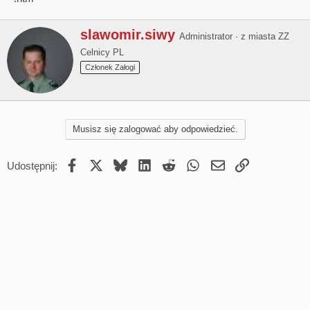
W
slawomir.siwy
Administrator
·
z miasta
ZZ
r
Celnicy PL
i
t
Członek Załogi
t
e
n
b
Musisz się zalogować aby odpowiedzieć.
y
Facebook
X
Bluesky
LinkedIn
Reddit
WhatsApp
Email
Umieść Link
Udostępnij: