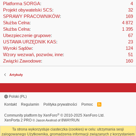
Platforma SORGA
4
Projekt obywatelski SCS
32
SPRAWY PRACOWNIKÓW
169
Służba Celna
4 872
Służba Celna
1 395
Ubezpieczenie grupowe
67
USTAWA URZĘDNIK KAS
23
Wyroki Sądów
124
Wzory wezwań, pozwów, inne
51
Związki Zawodowe
160
Artykuły
Polski (PL)
Kontakt
Regulamin
Polityka prywatności
Pomoc
R
S
S
®
Community platform by XenForo
© 2010-2025 XenForo Ltd.
XenPorta 2 PRO
8WAYRUN
© Jason Axelrod of
Ta strona wykorzystuje ciasteczka (cookies) w celu: utrzymania sesji
zalogowanego Użytkownika, gromadzenia informacji związanych z korzystaniem