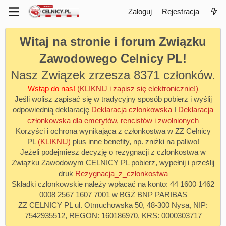
Zaloguj
Rejestracja
Witaj na stronie i forum Związku
Zawodowego Celnicy PL!
Nasz Związek zrzesza 8371 członków.
Wstąp do nas!
(KLIKNIJ i zapisz się elektronicznie!)
Jeśli wolisz zapisać się w tradycyjny sposób pobierz i wyślij
odpowiednią deklarację
Deklaracja członkowska
I
Deklaracja
członkowska dla emerytów, rencistów i zwolnionych
Korzyści i ochrona wynikająca z członkostwa w ZZ Celnicy
PL
(KLIKNIJ)
plus inne benefity, np. zniżki na paliwo!
Jeżeli podejmiesz decyzję o rezygnacji z członkostwa w
Związku Zawodowym CELNICY PL pobierz, wypełnij i prześlij
druk
Rezygnacja_z_członkostwa
Składki członkowskie należy wpłacać na konto: 44 1600 1462
0008 2567 1607 7001 w BGŻ BNP PARIBAS
ZZ CELNICY PL ul. Otmuchowska 50, 48-300 Nysa, NIP:
7542935512, REGON: 160186970, KRS: 0000303717