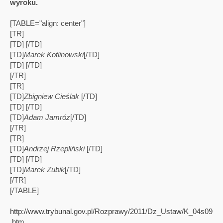
wyroku.
[TABLE="align: center"]
[TR]
[TD] [/TD]
[TD]
Marek Kotlinowski
[/TD]
[TD] [/TD]
[/TR]
[TR]
[TD]
Zbigniew Cieślak
[/TD]
[TD] [/TD]
[TD]
Adam Jamróz
[/TD]
[/TR]
[TR]
[TD]
Andrzej Rzepliński
[/TD]
[TD] [/TD]
[TD]
Marek Zubik
[/TD]
[/TR]
[/TABLE]
http://www.trybunal.gov.pl/Rozprawy/2011/Dz_Ustaw/K_04s09
.htm