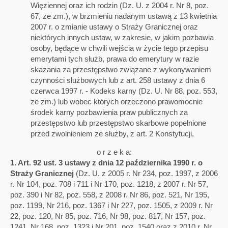
Więziennej oraz ich rodzin (Dz. U. z 2004 r. Nr 8, poz.
67, ze zm.), w brzmieniu nadanym ustawą z 13 kwietnia
2007 r. o zmianie ustawy o Straży Granicznej oraz
niektórych innych ustaw, w zakresie, w jakim pozbawia
osoby, będące w chwili wejścia w życie tego przepisu
emerytami tych służb, prawa do emerytury w razie
skazania za przestępstwo związane z wykonywaniem
czynności służbowych lub z art. 258 ustawy z dnia 6
czerwca 1997 r. - Kodeks karny (Dz. U. Nr 88, poz. 553,
ze zm.) lub wobec których orzeczono prawomocnie
środek karny pozbawienia praw publicznych za
przestępstwo lub przestępstwo skarbowe popełnione
przed zwolnieniem ze służby, z art. 2 Konstytucji,
o r z e k a:​
1. Art. 92 ust. 3 ustawy z dnia 12 października 1990 r. o
Straży Granicznej
(Dz. U. z 2005 r. Nr 234, poz. 1997, z 2006
r. Nr 104, poz. 708 i 711 i Nr 170, poz. 1218, z 2007 r. Nr 57,
poz. 390 i Nr 82, poz. 558, z 2008 r. Nr 86, poz. 521, Nr 195,
poz. 1199, Nr 216, poz. 1367 i Nr 227, poz. 1505, z 2009 r. Nr
22, poz. 120, Nr 85, poz. 716, Nr 98, poz. 817, Nr 157, poz.
1241, Nr 168, poz. 1323 i Nr 201, poz. 1540 oraz z 2010 r. Nr