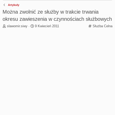
Artykuły
Można zwolnić ze służby w trakcie trwania
okresu zawieszenia w czynnościach służbowych
T
R
C
slawomir.siwy
9 Kwiecień 2011
Służba Celna
h
o
a
r
z
t
e
p
e
a
o
g
d
c
o
s
z
r
t
ę
y
a
t
r
y
t
e
r