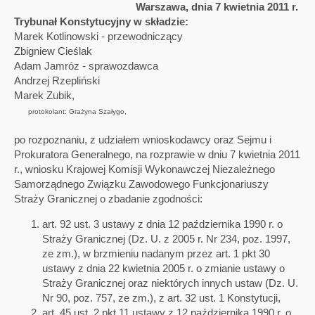
Warszawa, dnia 7 kwietnia 2011 r.
Trybunał Konstytucyjny w składzie:
Marek Kotlinowski - przewodniczący
Zbigniew Cieślak
Adam Jamróz - sprawozdawca
Andrzej Rzepliński
Marek Zubik,
protokolant: Grażyna Szałygo,
po rozpoznaniu, z udziałem wnioskodawcy oraz Sejmu i
Prokuratora Generalnego, na rozprawie w dniu 7 kwietnia 2011
r., wniosku Krajowej Komisji Wykonawczej Niezależnego
Samorządnego Związku Zawodowego Funkcjonariuszy
Straży Granicznej o zbadanie zgodności:
art. 92 ust. 3 ustawy z dnia 12 października 1990 r. o
Straży Granicznej (Dz. U. z 2005 r. Nr 234, poz. 1997,
ze zm.), w brzmieniu nadanym przez art. 1 pkt 30
ustawy z dnia 22 kwietnia 2005 r. o zmianie ustawy o
Straży Granicznej oraz niektórych innych ustaw (Dz. U.
Nr 90, poz. 757, ze zm.), z art. 32 ust. 1 Konstytucji,
art. 45 ust. 2 pkt 11 ustawy z 12 października 1990 r. o