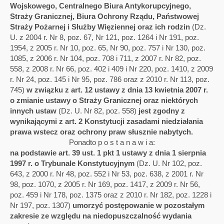
Wojskowego, Centralnego Biura Antykorupcyjnego,
Straży Granicznej, Biura Ochrony Rządu, Państwowej
Straży Pożarnej i Służby Więziennej oraz ich rodzin
(Dz.
U. z 2004 r. Nr 8, poz. 67, Nr 121, poz. 1264 i Nr 191, poz.
1954, z 2005 r. Nr 10, poz. 65, Nr 90, poz. 757 i Nr 130, poz.
1085, z 2006 r. Nr 104, poz. 708 i 711, z 2007 r. Nr 82, poz.
558, z 2008 r. Nr 66, poz. 402 i 409 i Nr 220, poz. 1410, z 2009
r. Nr 24, poz. 145 i Nr 95, poz. 786 oraz z 2010 r. Nr 113, poz.
745)
w związku z art. 12 ustawy z dnia 13 kwietnia 2007 r.
o zmianie ustawy o Straży Granicznej oraz niektórych
innych ustaw
(Dz. U. Nr 82, poz. 558)
jest zgodny z
wynikającymi z art. 2 Konstytucji zasadami niedziałania
prawa wstecz oraz ochrony praw słusznie nabytych.
Ponadto p o s t a n a w i a:​
na podstawie art. 39 ust. 1 pkt 1 ustawy z dnia 1 sierpnia
1997 r. o Trybunale Konstytucyjnym
(Dz. U. Nr 102, poz.
643, z 2000 r. Nr 48, poz. 552 i Nr 53, poz. 638, z 2001 r. Nr
98, poz. 1070, z 2005 r. Nr 169, poz. 1417, z 2009 r. Nr 56,
poz. 459 i Nr 178, poz. 1375 oraz z 2010 r. Nr 182, poz. 1228 i
Nr 197, poz. 1307)
umorzyć postępowanie w pozostałym
zakresie ze względu na niedopuszczalność wydania