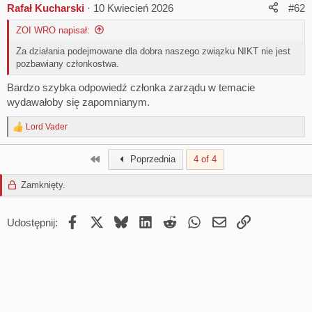
Rafał Kucharski
10 Kwiecień 2026
#62
ZOI WRO napisał:
Za działania podejmowane dla dobra naszego związku NIKT nie jest
pozbawiany członkostwa.
Bardzo szybka odpowiedź członka zarządu w temacie
wydawałoby się zapomnianym.
Lord Vader
R
e
a
First
Poprzednia
4 of 4
c
t
Zamknięty.
i
o
n
Facebook
X
Bluesky
LinkedIn
Reddit
WhatsApp
Email
Umieść Link
s
Udostępnij:
: