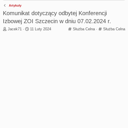
Artykuły
Komunikat dotyczący odbytej Konferencji
Izbowej ZOI Szczecin w dniu 07.02.2024 r.
T
R
C
C
Jacek71
11 Luty 2024
Służba Celna
Służba Celna
h
o
a
a
r
z
t
t
e
p
e
e
a
o
g
g
d
c
o
o
s
z
r
r
t
ę
y
y
a
t
r
y
t
e
r