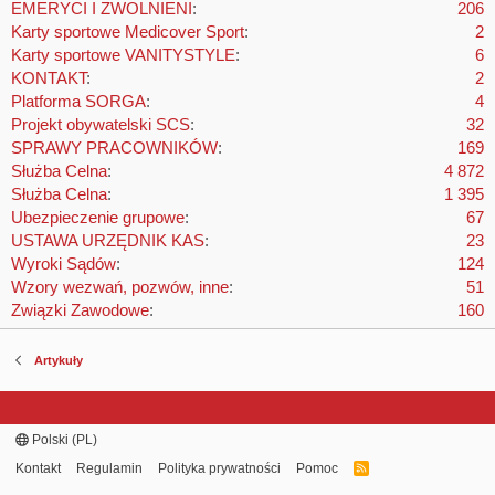
EMERYCI I ZWOLNIENI
206
Karty sportowe Medicover Sport
2
Karty sportowe VANITYSTYLE
6
KONTAKT
2
Platforma SORGA
4
Projekt obywatelski SCS
32
SPRAWY PRACOWNIKÓW
169
Służba Celna
4 872
Służba Celna
1 395
Ubezpieczenie grupowe
67
USTAWA URZĘDNIK KAS
23
Wyroki Sądów
124
Wzory wezwań, pozwów, inne
51
Związki Zawodowe
160
Artykuły
Polski (PL)
Kontakt
Regulamin
Polityka prywatności
Pomoc
R
S