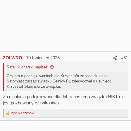
ZOI WRO
10 Kwiecień 2026
#61
Rafał Kucharski napisał:
Czytam o podziękowaniach dla Krzysztofa za jego działania.
Natomiast zarząd związku Celnicy.PL zdecydował o usunięciu
Krzysztof Skibiński ze związku.
Za działania podejmowane dla dobra naszego związku NIKT nie
jest pozbawiany członkostwa.
Igor Raczyński
R
e
a
c