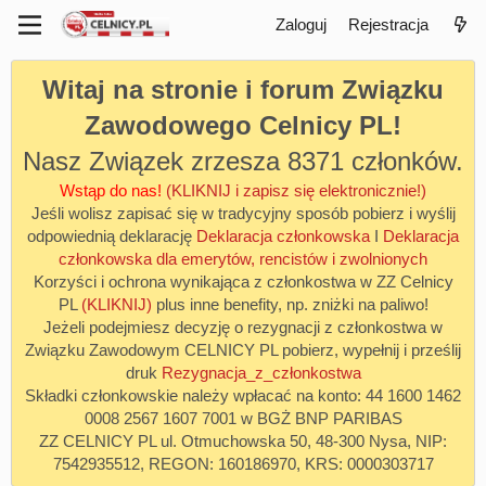
Zaloguj
Rejestracja
Witaj na stronie i forum Związku
Zawodowego Celnicy PL!
Nasz Związek zrzesza 8371 członków.
Wstąp do nas!
(KLIKNIJ i zapisz się elektronicznie!)
Jeśli wolisz zapisać się w tradycyjny sposób pobierz i wyślij
odpowiednią deklarację
Deklaracja członkowska
I
Deklaracja
członkowska dla emerytów, rencistów i zwolnionych
Korzyści i ochrona wynikająca z członkostwa w ZZ Celnicy
PL
(KLIKNIJ)
plus inne benefity, np. zniżki na paliwo!
Jeżeli podejmiesz decyzję o rezygnacji z członkostwa w
Związku Zawodowym CELNICY PL pobierz, wypełnij i prześlij
druk
Rezygnacja_z_członkostwa
Składki członkowskie należy wpłacać na konto: 44 1600 1462
0008 2567 1607 7001 w BGŻ BNP PARIBAS
ZZ CELNICY PL ul. Otmuchowska 50, 48-300 Nysa, NIP:
7542935512, REGON: 160186970, KRS: 0000303717