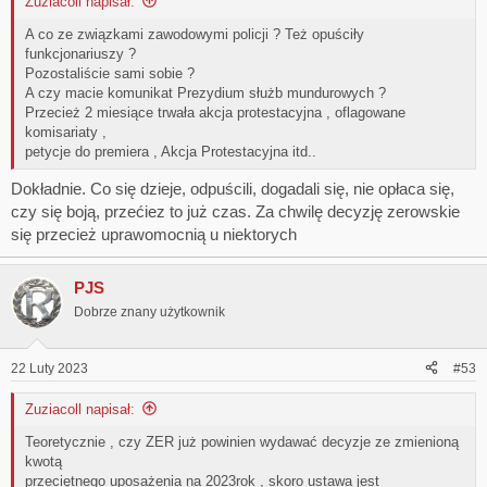
Zuziacoll napisał:
A co ze związkami zawodowymi policji ? Też opuściły
funkcjonariuszy ?
Pozostaliście sami sobie ?
A czy macie komunikat Prezydium służb mundurowych ?
Przecież 2 miesiące trwała akcja protestacyjna , oflagowane
komisariaty ,
petycje do premiera , Akcja Protestacyjna itd..
Dokładnie. Co się dzieje, odpuścili, dogadali się, nie opłaca się,
czy się boją, przećiez to już czas. Za chwilę decyzję zerowskie
się przecież uprawomocnią u niektorych
PJS
Dobrze znany użytkownik
22 Luty 2023
#53
Zuziacoll napisał:
Teoretycznie , czy ZER już powinien wydawać decyzje ze zmienioną
kwotą
przeciętnego uposażenia na 2023rok , skoro ustawa jest