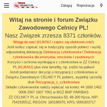
Zaloguj
Rejestracja
Witaj na stronie i forum Związku
Zawodowego Celnicy PL!
Nasz Związek zrzesza 8371 członków.
Wstąp do nas!
(KLIKNIJ i zapisz się elektronicznie!)
Jeśli wolisz zapisać się w tradycyjny sposób pobierz i wyślij
odpowiednią deklarację
Deklaracja członkowska
I
Deklaracja
członkowska dla emerytów, rencistów i zwolnionych
Korzyści i ochrona wynikająca z członkostwa w ZZ Celnicy
PL
(KLIKNIJ)
plus inne benefity, np. zniżki na paliwo!
Jeżeli podejmiesz decyzję o rezygnacji z członkostwa w
Związku Zawodowym CELNICY PL pobierz, wypełnij i prześlij
druk
Rezygnacja_z_członkostwa
Składki członkowskie należy wpłacać na konto: 44 1600 1462
0008 2567 1607 7001 w BGŻ BNP PARIBAS
ZZ CELNICY PL ul. Otmuchowska 50, 48-300 Nysa, NIP:
7542935512, REGON: 160186970, KRS: 0000303717