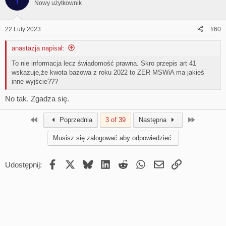
t
Nowy użytkownik
i
o
n
22 Luty 2023
#60
s
:
anastazja napisał:
To nie informacja lecz świadomość prawna. Skro przepis art 41
wskazuje,że kwota bazowa z roku 2022 to ZER MSWiA ma jakieś
inne wyjście???
No tak. Zgadza się.
First
Last
Poprzednia
3 of 39
Następna
Musisz się zalogować aby odpowiedzieć.
Facebook
X
Bluesky
LinkedIn
Reddit
WhatsApp
Email
Umieść Link
Udostępnij: