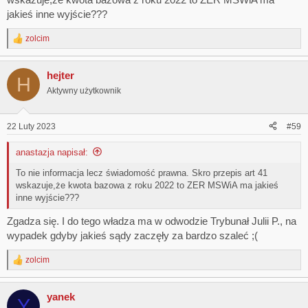
jakieś inne wyjście???
zolcim
R
e
a
hejter
c
H
t
Aktywny użytkownik
i
o
n
22 Luty 2023
#59
s
:
anastazja napisał:
To nie informacja lecz świadomość prawna. Skro przepis art 41
wskazuje,że kwota bazowa z roku 2022 to ZER MSWiA ma jakieś
inne wyjście???
Zgadza się. I do tego władza ma w odwodzie Trybunał Julii P., na
wypadek gdyby jakieś sądy zaczęły za bardzo szaleć ;(
zolcim
R
e
a
yanek
c
Y