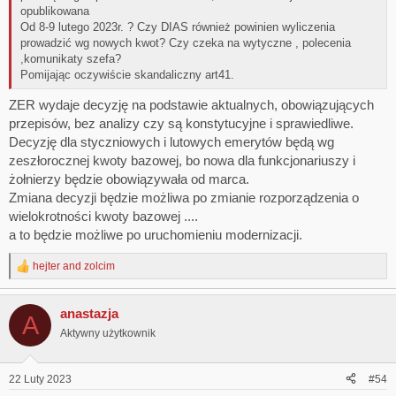
opublikowana
Od 8-9 lutego 2023r. ? Czy DIAS również powinien wyliczenia
prowadzić wg nowych kwot? Czy czeka na wytyczne , polecenia
,komunikaty szefa?
Pomijając oczywiście skandaliczny art41.
ZER wydaje decyzję na podstawie aktualnych, obowiązujących
przepisów, bez analizy czy są konstytucyjne i sprawiedliwe.
Decyzję dla styczniowych i lutowych emerytów będą wg
zeszłorocznej kwoty bazowej, bo nowa dla funkcjonariuszy i
żołnierzy będzie obowiązywała od marca.
Zmiana decyzji będzie możliwa po zmianie rozporządzenia o
wielokrotności kwoty bazowej ....
a to będzie możliwe po uruchomieniu modernizacji.
hejter
and
zolcim
R
e
a
anastazja
c
A
t
Aktywny użytkownik
i
o
n
22 Luty 2023
#54
s