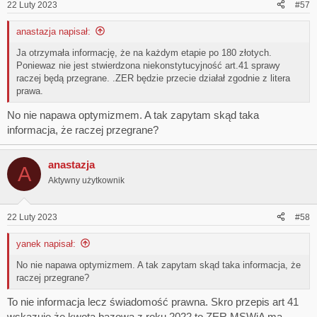
22 Luty 2023
#57
anastazja napisał:
Ja otrzymała informację, że na każdym etapie po 180 złotych.
Poniewaz nie jest stwierdzona niekonstytucyjność art.41 sprawy
raczej będą przegrane. .ZER będzie przecie działał zgodnie z litera
prawa.
No nie napawa optymizmem. A tak zapytam skąd taka
informacja, że raczej przegrane?
anastazja
A
Aktywny użytkownik
22 Luty 2023
#58
yanek napisał:
No nie napawa optymizmem. A tak zapytam skąd taka informacja, że
raczej przegrane?
To nie informacja lecz świadomość prawna. Skro przepis art 41
wskazuje,że kwota bazowa z roku 2022 to ZER MSWiA ma