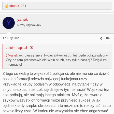
gburek1234
R
e
a
yanek
c
Y
t
Nowy użytkownik
i
o
n
17 Luty 2023
#43
s
:
zolcim napisał:
@yanek
ok, cieszę się z Twojej aktywności. Też będę pokrzywdzony.
Czy są tam przedstawiciele wielu służb, czy tylko naszej? Dzięki za
informację!
Z tego co widzę to większość policjanci, ale nie ma się co dziwić
bo z ich formacji odeszło najwięcej funkcjonariuszy.
Przykład tej grupy podałem w odpowiedzi na pytanie " czy w
innych służbach też coś się dzieje w tym temacie" Wojskowi też
cos próbują, ale oni mają innego ministra. Myślę, że zwarcie
szyków wszystkich formacji może przynieść sukces. A jak
będzie każdy rzepkę skrobał sam to może się to rozpłynąć na co
pewnie liczy rząd. W końcu nie wszystkim się chce angażować.