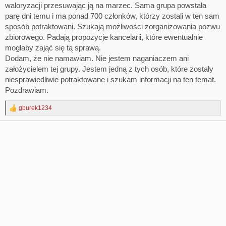
waloryzacji przesuwając ją na marzec. Sama grupa powstała
parę dni temu i ma ponad 700 członków, którzy zostali w ten sam
sposób potraktowani. Szukają możliwości zorganizowania pozwu
zbiorowego. Padają propozycje kancelarii, które ewentualnie
mogłaby zająć się tą sprawą.
Dodam, że nie namawiam. Nie jestem naganiaczem ani
założycielem tej grupy. Jestem jedną z tych osób, które zostały
niesprawiedliwie potraktowane i szukam informacji na ten temat.
Pozdrawiam.
gburek1234
R
e
a
c
t
i
o
n
s
: