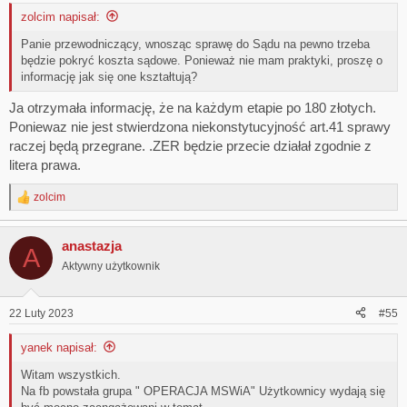
:
zolcim napisał:
Panie przewodniczący, wnosząc sprawę do Sądu na pewno trzeba
będzie pokryć koszta sądowe. Ponieważ nie mam praktyki, proszę o
informację jak się one kształtują?
Ja otrzymała informację, że na każdym etapie po 180 złotych.
Poniewaz nie jest stwierdzona niekonstytucyjność art.41 sprawy
raczej będą przegrane. .ZER będzie przecie działał zgodnie z
litera prawa.
zolcim
R
e
a
anastazja
c
A
t
Aktywny użytkownik
i
o
n
22 Luty 2023
#55
s
:
yanek napisał:
Witam wszystkich.
Na fb powstała grupa " OPERACJA MSWiA" Użytkownicy wydają się