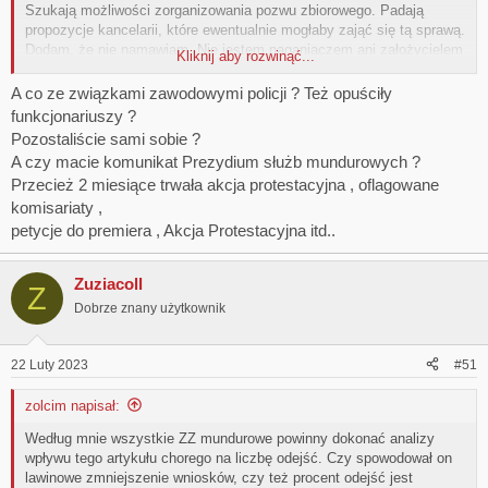
Szukają możliwości zorganizowania pozwu zbiorowego. Padają
propozycje kancelarii, które ewentualnie mogłaby zająć się tą sprawą.
Dodam, że nie namawiam. Nie jestem naganiaczem ani założycielem
Kliknij aby rozwinąć...
tej grupy. Jestem jedną z tych osób, które zostały niesprawiedliwie
potraktowane i szukam informacji na ten temat.
A co ze związkami zawodowymi policji ? Też opuściły
Pozdrawiam.
funkcjonariuszy ?
Pozostaliście sami sobie ?
A czy macie komunikat Prezydium służb mundurowych ?
Przecież 2 miesiące trwała akcja protestacyjna , oflagowane
komisariaty ,
petycje do premiera , Akcja Protestacyjna itd..
Zuziacoll
Z
Dobrze znany użytkownik
22 Luty 2023
#51
zolcim napisał:
Według mnie wszystkie ZZ mundurowe powinny dokonać analizy
wpływu tego artykułu chorego na liczbę odejść. Czy spowodował on
lawinowe zmniejszenie wniosków, czy też procent odejść jest