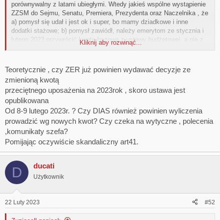
porównywalny z latami ubiegłymi. Wtedy jakieś wspólne wystąpienie
ZZSM do Sejmu, Senatu, Premiera, Prezydenta oraz Naczelnika , że
a) pomysł się udał i jest ok i super, bo mamy dziadkowe i inne
dodatki stażowe; b) pomysł zawiódł, należy emerytom ze stycznia i
lutego 2023 przywrócić kwotę bazową z ustawy budżetowej, a nie z
Kliknij aby rozwinąć...
art. 41 skandalicznej ustawy. Z szacunkiem!
Teoretycznie , czy ZER już powinien wydawać decyzje ze
zmienioną kwotą
przeciętnego uposażenia na 2023rok , skoro ustawa jest
opublikowana
Od 8-9 lutego 2023r. ? Czy DIAS również powinien wyliczenia
prowadzić wg nowych kwot? Czy czeka na wytyczne , polecenia
,komunikaty szefa?
Pomijając oczywiście skandaliczny art41.
ducati
D
Użytkownik
22 Luty 2023
#52