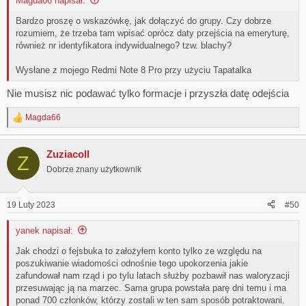
Magda66 napisał:
Bardzo proszę o wskazówkę, jak dołączyć do grupy. Czy dobrze
rozumiem, że trzeba tam wpisać oprócz daty przejścia na emeryturę,
również nr identyfikatora indywidualnego? tzw. blachy?
Wysłane z mojego Redmi Note 8 Pro przy użyciu Tapatalka
Nie musisz nic podawać tylko formacje i przyszła datę odejścia
Magda66
R
e
a
Zuziacoll
c
Z
t
Dobrze znany użytkownik
i
o
n
19 Luty 2023
#50
s
:
yanek napisał:
Jak chodzi o fejsbuka to założyłem konto tylko ze względu na
poszukiwanie wiadomości odnośnie tego upokorzenia jakie
zafundował nam rząd i po tylu latach służby pozbawił nas waloryzacji
przesuwając ją na marzec. Sama grupa powstała parę dni temu i ma
ponad 700 członków, którzy zostali w ten sam sposób potraktowani.