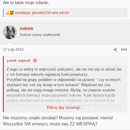
Ale to takie moje zdanie.
anastazja
,
gburek1234
and
zolcim
R
e
a
zolcim
c
t
Dobrze znany użytkownik
i
o
n
17 Luty 2023
#44
s
:
yanek napisał:
Z tego co widzę to większość policjanci, ale nie ma się co dziwić bo
z ich formacji odeszło najwięcej funkcjonariuszy.
Przykład tej grupy podałem w odpowiedzi na pytanie " czy w innych
służbach też coś się dzieje w tym temacie" Wojskowi też cos
próbują, ale oni mają innego ministra. Myślę, że zwarcie szyków
wszystkich formacji może przynieść sukces. A jak będzie każdy
rzepkę skrobał sam to może się to rozpłynąć na co pewnie liczy
rząd. W końcu nie wszystkim się chce angażować. Ale to takie moje
Kliknij aby rozwinąć...
zdanie.
Nie możemy rzepki skrobać! Musimy się postawić równo!
Wszystkie SM emeryci, może nas ZZ WESPRĄ?