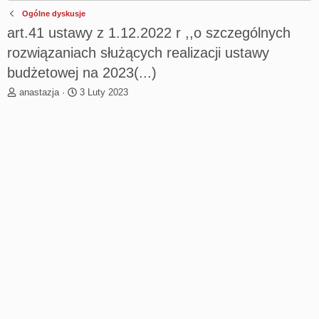
Ogólne dyskusje
art.41 ustawy z 1.12.2022 r ,,o szczególnych
rozwiązaniach służących realizacji ustawy
budżetowej na 2023(...)
T
R
anastazja
3 Luty 2023
h
o
r
z
e
p
a
o
d
c
s
z
t
ę
a
t
r
y
t
e
r