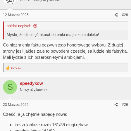
12 Marzec 2025
#28
soldat napisał:
Myślę, że dziesięć akurat do emki ma jeszcze daleko!
Co niezmienia faktu oczywistego honorowego wyboru. Z dugiej
strony jesli jakies zale to powodem czesciej sa ludzie nie fabryka.
Mali lydzie z ich przerosnietymi ambicjami.
soldat
R
e
a
speedykow
c
S
t
Nowy użytkownik
i
o
n
23 Marzec 2025
#29
s
:
Cześć, a ja chętnie nabędę nowe:
koszulobluze rozm 161/39 długi rękaw
spodnie letnie 161/82