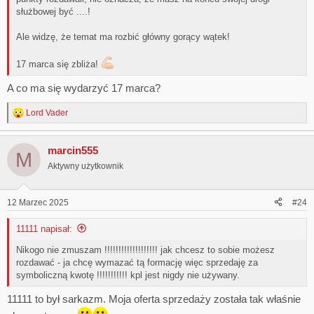
służbowej być ....!
Ale widzę, że temat ma rozbić główny gorący wątek!
17 marca się zbliża!
A co ma się wydarzyć 17 marca?
Lord Vader
R
e
a
marcin555
c
M
t
Aktywny użytkownik
i
o
n
12 Marzec 2025
#24
s
:
11111 napisał:
Nikogo nie zmuszam !!!!!!!!!!!!!!!!!!! jak chcesz to sobie możesz
rozdawać - ja chcę wymazać tą formację więc sprzedaję za
symboliczną kwotę !!!!!!!!!!! kpl jest nigdy nie używany.
11111 to był sarkazm. Moja oferta sprzedaży została tak właśnie