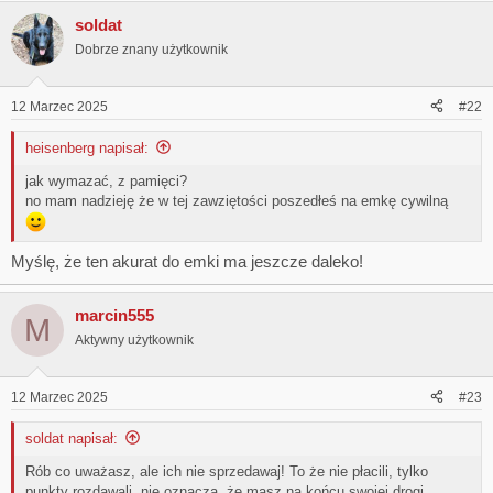
soldat
Dobrze znany użytkownik
12 Marzec 2025
#22
heisenberg napisał:
jak wymazać, z pamięci?
no mam nadzieję że w tej zawziętości poszedłeś na emkę cywilną
Myślę, że ten akurat do emki ma jeszcze daleko!
marcin555
M
Aktywny użytkownik
12 Marzec 2025
#23
soldat napisał:
Rób co uważasz, ale ich nie sprzedawaj! To że nie płacili, tylko
punkty rozdawali, nie oznacza, że masz na końcu swojej drogi