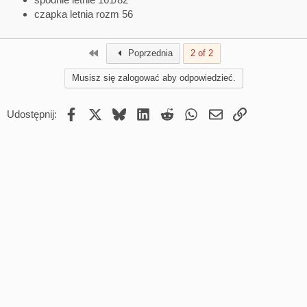
czapka letnia rozm 56
First
Poprzednia
2 of 2
Musisz się zalogować aby odpowiedzieć.
Facebook
X
Bluesky
LinkedIn
Reddit
WhatsApp
Email
Umieść Link
Udostępnij: