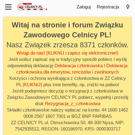
Zaloguj
Rejestracja
Witaj na stronie i forum Związku
Zawodowego Celnicy PL!
Nasz Związek zrzesza 8371 członków.
Wstąp do nas!
(KLIKNIJ i zapisz się elektronicznie!)
Jeśli wolisz zapisać się w tradycyjny sposób pobierz i wyślij
odpowiednią deklarację
Deklaracja członkowska
I
Deklaracja
członkowska dla emerytów, rencistów i zwolnionych
Korzyści i ochrona wynikająca z członkostwa w ZZ Celnicy
PL
(KLIKNIJ)
plus inne benefity, np. zniżki na paliwo!
Jeżeli podejmiesz decyzję o rezygnacji z członkostwa w
Związku Zawodowym CELNICY PL pobierz, wypełnij i prześlij
druk
Rezygnacja_z_członkostwa
Składki członkowskie należy wpłacać na konto: 44 1600 1462
0008 2567 1607 7001 w BGŻ BNP PARIBAS
ZZ CELNICY PL ul. Otmuchowska 50, 48-300 Nysa, NIP:
7542935512, REGON: 160186970, KRS: 0000303717