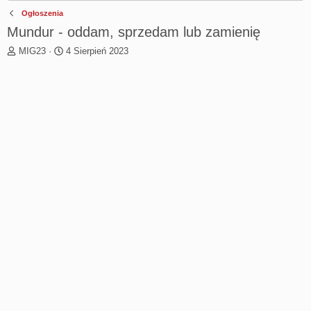
Ogłoszenia
Mundur - oddam, sprzedam lub zamienię
T
R
MIG23
4 Sierpień 2023
h
o
r
z
e
p
a
o
d
c
s
z
t
ę
a
t
r
y
t
e
r