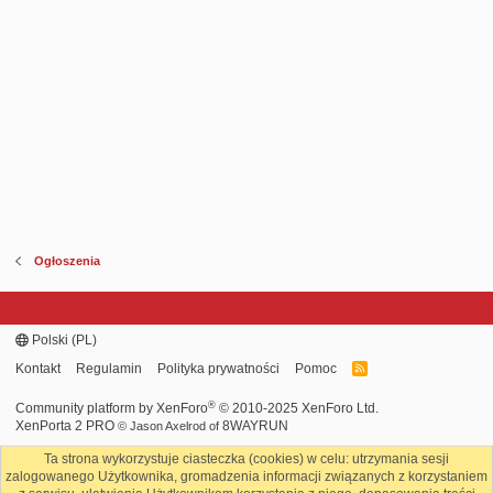
Ogłoszenia
Polski (PL)
Kontakt
Regulamin
Polityka prywatności
Pomoc
R
S
S
®
Community platform by XenForo
© 2010-2025 XenForo Ltd.
XenPorta 2 PRO
8WAYRUN
© Jason Axelrod of
Ta strona wykorzystuje ciasteczka (cookies) w celu: utrzymania sesji
zalogowanego Użytkownika, gromadzenia informacji związanych z korzystaniem