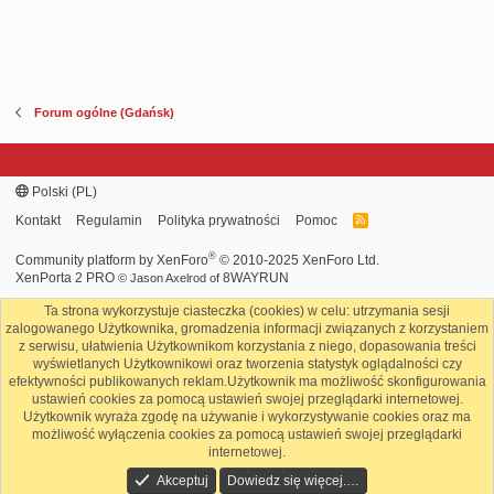
Forum ogólne (Gdańsk)
Polski (PL)
Kontakt
Regulamin
Polityka prywatności
Pomoc
R
S
S
®
Community platform by XenForo
© 2010-2025 XenForo Ltd.
XenPorta 2 PRO
8WAYRUN
© Jason Axelrod of
Ta strona wykorzystuje ciasteczka (cookies) w celu: utrzymania sesji
zalogowanego Użytkownika, gromadzenia informacji związanych z korzystaniem
z serwisu, ułatwienia Użytkownikom korzystania z niego, dopasowania treści
wyświetlanych Użytkownikowi oraz tworzenia statystyk oglądalności czy
efektywności publikowanych reklam.Użytkownik ma możliwość skonfigurowania
ustawień cookies za pomocą ustawień swojej przeglądarki internetowej.
Użytkownik wyraża zgodę na używanie i wykorzystywanie cookies oraz ma
możliwość wyłączenia cookies za pomocą ustawień swojej przeglądarki
internetowej.
Akceptuj
Dowiedz się więcej.…