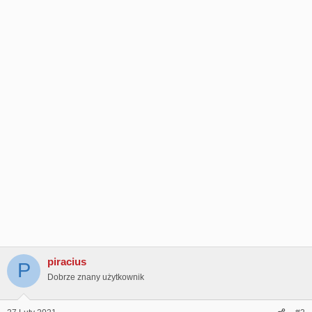
:
piracius
P
Dobrze znany użytkownik