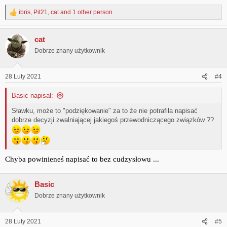
ibris
,
Pit21
,
cat
and 1 other person
R
e
a
cat
c
t
Dobrze znany użytkownik
i
o
n
28 Luty 2021
#4
s
:
Basic napisał:
Sławku, może to "podziękowanie" za to że nie potrafiła napisać
dobrze decyzji zwalniającej jakiegoś przewodniczącego związków ??
Chyba powinieneś napisać to bez cudzysłowu ...
Basic
Dobrze znany użytkownik
28 Luty 2021
#5