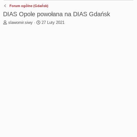
Forum ogólne (Gdańsk)
DIAS Opole powołana na DIAS Gdańsk
T
R
slawomir.siwy
27 Luty 2021
h
o
r
z
e
p
a
o
d
c
s
z
t
ę
a
t
r
y
t
e
r