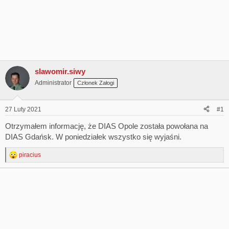
slawomir.siwy
Administrator
Członek Załogi
27 Luty 2021
#1
Otrzymałem informację, że DIAS Opole została powołana na
DIAS Gdańsk. W poniedziałek wszystko się wyjaśni.
piracius
R
e
a
c
t
i
o
n
s