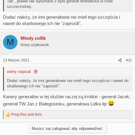
Tak , prawie tak wykonano z była generał Mołodecka w Izbie
szczecinskiej.
Dodać należy, że inni generałowie nie mieli tego szczęścia i
nawet do skarbowego ich nie "zaprosili".
Młody zollik
M
Nowy użytkownik
13 Marzec 2021
#11
wolny napisał:
Dodać należy, że inni generałowie nie mieli tego szczęścia i nawet do
skarbowego ich nie "zaprosili".
Kariery generałów w tej służbie raczej są krótkie - generał Jacek,
generał TW Jan z Białegostoku, generałowa Lidka itp
Prog-Res
and
ibris
R
e
a
Musisz się zalogować aby odpowiedzieć.
c