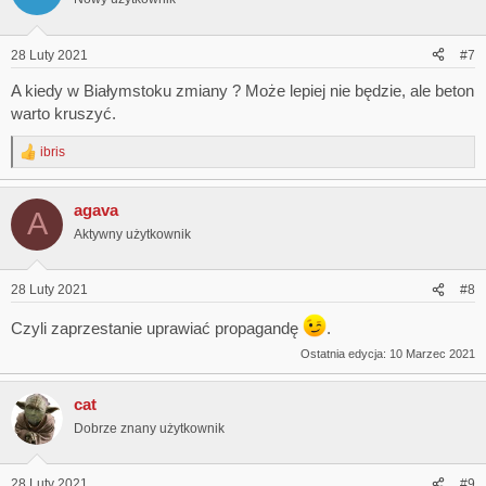
28 Luty 2021
#7
A kiedy w Białymstoku zmiany ? Może lepiej nie będzie, ale beton
warto kruszyć.
ibris
R
e
a
agava
c
A
t
Aktywny użytkownik
i
o
n
28 Luty 2021
#8
s
:
Czyli zaprzestanie uprawiać propagandę
.
Ostatnia edycja:
10 Marzec 2021
cat
Dobrze znany użytkownik
28 Luty 2021
#9