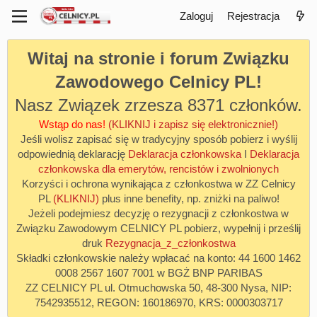
Zaloguj
Rejestracja
Witaj na stronie i forum Związku
Zawodowego Celnicy PL!
Nasz Związek zrzesza 8371 członków.
Wstąp do nas!
(KLIKNIJ i zapisz się elektronicznie!)
Jeśli wolisz zapisać się w tradycyjny sposób pobierz i wyślij
odpowiednią deklarację
Deklaracja członkowska
I
Deklaracja
członkowska dla emerytów, rencistów i zwolnionych
Korzyści i ochrona wynikająca z członkostwa w ZZ Celnicy
PL
(KLIKNIJ)
plus inne benefity, np. zniżki na paliwo!
Jeżeli podejmiesz decyzję o rezygnacji z członkostwa w
Związku Zawodowym CELNICY PL pobierz, wypełnij i prześlij
druk
Rezygnacja_z_członkostwa
Składki członkowskie należy wpłacać na konto: 44 1600 1462
0008 2567 1607 7001 w BGŻ BNP PARIBAS
ZZ CELNICY PL ul. Otmuchowska 50, 48-300 Nysa, NIP:
7542935512, REGON: 160186970, KRS: 0000303717