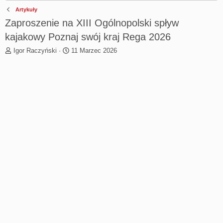
Artykuły
Zaproszenie na XIII Ogólnopolski spływ
kajakowy Poznaj swój kraj Rega 2026
T
R
Igor Raczyński
11 Marzec 2026
h
o
r
z
e
p
a
o
d
c
s
z
t
ę
a
t
r
y
t
e
r