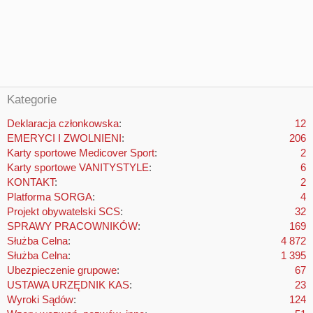
Kategorie
Deklaracja członkowska
12
EMERYCI I ZWOLNIENI
206
Karty sportowe Medicover Sport
2
Karty sportowe VANITYSTYLE
6
KONTAKT
2
Platforma SORGA
4
Projekt obywatelski SCS
32
SPRAWY PRACOWNIKÓW
169
Służba Celna
4 872
Służba Celna
1 395
Ubezpieczenie grupowe
67
USTAWA URZĘDNIK KAS
23
Wyroki Sądów
124