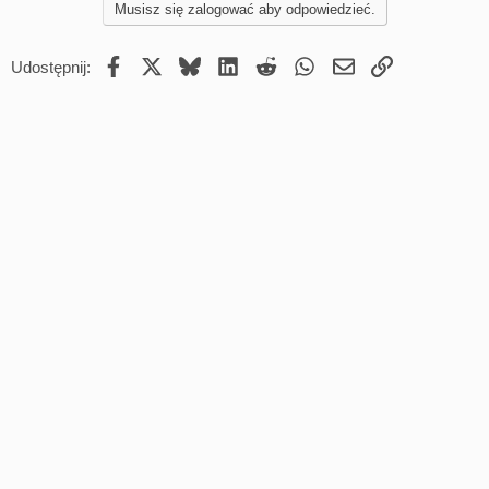
Musisz się zalogować aby odpowiedzieć.
y
Facebook
X
Bluesky
LinkedIn
Reddit
WhatsApp
Email
Umieść Link
Udostępnij: