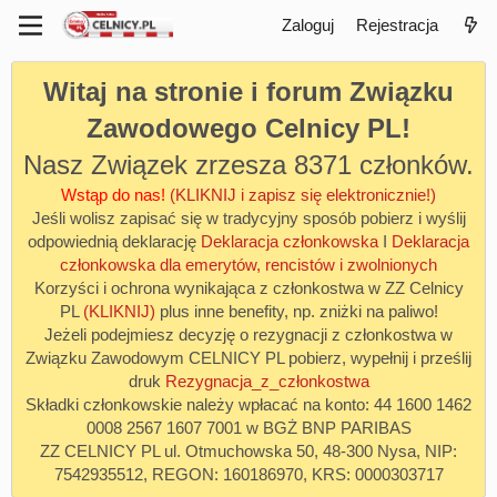
Zaloguj
Rejestracja
Witaj na stronie i forum Związku
Zawodowego Celnicy PL!
Nasz Związek zrzesza 8371 członków.
Wstąp do nas!
(KLIKNIJ i zapisz się elektronicznie!)
Jeśli wolisz zapisać się w tradycyjny sposób pobierz i wyślij
odpowiednią deklarację
Deklaracja członkowska
I
Deklaracja
członkowska dla emerytów, rencistów i zwolnionych
Korzyści i ochrona wynikająca z członkostwa w ZZ Celnicy
PL
(KLIKNIJ)
plus inne benefity, np. zniżki na paliwo!
Jeżeli podejmiesz decyzję o rezygnacji z członkostwa w
Związku Zawodowym CELNICY PL pobierz, wypełnij i prześlij
druk
Rezygnacja_z_członkostwa
Składki członkowskie należy wpłacać na konto: 44 1600 1462
0008 2567 1607 7001 w BGŻ BNP PARIBAS
ZZ CELNICY PL ul. Otmuchowska 50, 48-300 Nysa, NIP:
7542935512, REGON: 160186970, KRS: 0000303717