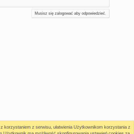
Musisz się zalogować aby odpowiedzieć.
 z korzystaniem z serwisu, ułatwienia Użytkownikom korzystania z
lam.Użytkownik ma możliwość skonfigurowania ustawień cookies za