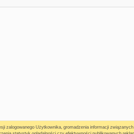
mieść Link
sesji zalogowanego Użytkownika, gromadzenia informacji związanych
rzenia statystyk oglądalności czy efektywności publikowanych rek