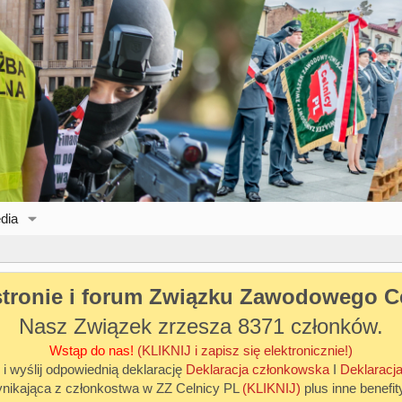
dia
stronie i forum Związku Zawodowego C
Nasz Związek zrzesza 8371 członków.
Wstąp do nas!
(KLIKNIJ i zapisz się elektronicznie!)
 i wyślij odpowiednią deklarację
Deklaracja członkowska
I
Deklaracja
ynikająca z członkostwa w ZZ Celnicy PL
(KLIKNIJ)
plus inne benefit