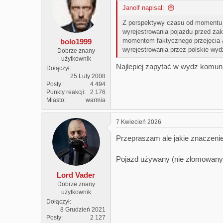
Janolf napisał:
Z perspektywy czasu od momentu p
wyrejestrowania pojazdu przed za
momentem faktycznego przejęcia au
bolo1999
wyrejestrowania przez polskie wydz
Dobrze znany
użytkownik
Najlepiej zapytać w wydz komunik
Dołączył
25 Luty 2008
Posty
4 494
Punkty reakcji
2 176
Miasto
warmia
7 Kwiecień 2026
Przepraszam ale jakie znaczenie
Pojazd używany (nie złomowany) i
Lord Vader
Dobrze znany
użytkownik
Dołączył
8 Grudzień 2021
Posty
2 127