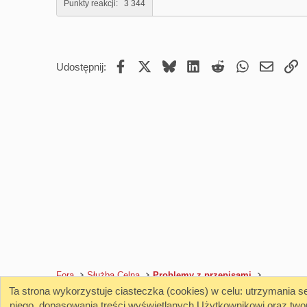
Punkty reakcji
3 344
Facebook
X
Bluesky
LinkedIn
Reddit
WhatsApp
Email
U
Udostępnij:
Fora
Służba Celna
Problemy z przepisami
Ta strona wykorzystuje ciasteczka (cookies) w celu: utrzymania 
niego, dopasowania treści wyświetlanych Użytkownikowi oraz two