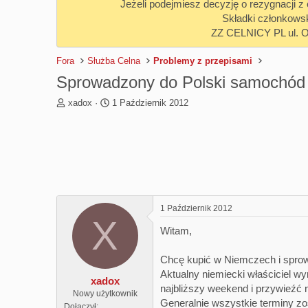
Jeżeli podejmiesz decyzję o rezygnacji 
Składki członkows
ZZ CELNICY PL ul. 
Fora
Służba Celna
Problemy z przepisami
Sprowadzony do Polski samochód 
T
R
xadox
1 Październik 2012
h
o
r
z
e
p
a
o
d
c
s
z
t
ę
a
t
1 Październik 2012
r
y
X
t
Witam,
e
r
Chcę kupić w Niemczech i sprow
Aktualny niemiecki właściciel wy
xadox
najbliższy weekend i przywieźć 
Nowy użytkownik
Generalnie wszystkie terminy z
Dołączył