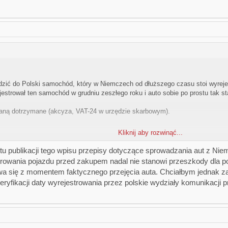
zić do Polski samochód, który w Niemczech od dłuższego czasu stoi wyreje
jestrował ten samochód w grudniu zeszłego roku i auto sobie po prostu tak s
taną dotrzymane (akcyza, VAT-24 w urzędzie skarbowym).
Kliknij aby rozwinąć...
jakieś ale odnośnie tego, że samochód kupuję teraz, a na dowiedzie rejestra
wany?
 publikacji tego wpisu przepisy dotyczące sprowadzania aut z Nie
rowania pojazdu przed zakupem nadal nie stanowi przeszkody dla po
się z momentem faktycznego przejęcia auta. Chciałbym jednak zapyt
yfikacji daty wyrejestrowania przez polskie wydziały komunikacji pr
e takie formalności bywają zawiłe, dlatego przy kolejnym sprowadzaniu aut
kację dokumentów i logistykę, oszczędzając mi stresu z urzędami.