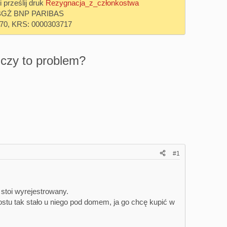
prześlij druk
Rezygnacja_z_członkostwa
 w BGŻ BNP PARIBAS
70, KRS: 0000303717
czy to problem?
#1
stoi wyrejestrowany.
ostu tak stało u niego pod domem, ja go chcę kupić w