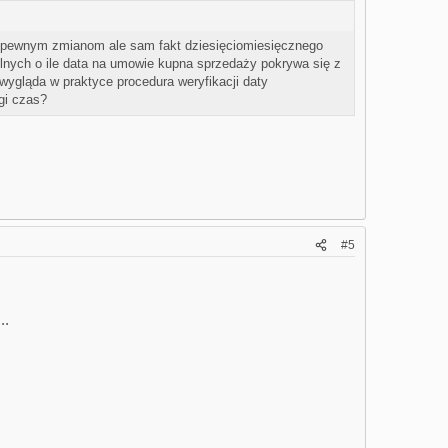
y pewnym zmianom ale sam fakt dziesięciomiesięcznego
lnych o ile data na umowie kupna sprzedaży pokrywa się z
wygląda w praktyce procedura weryfikacji daty
ugi czas?
#5
..