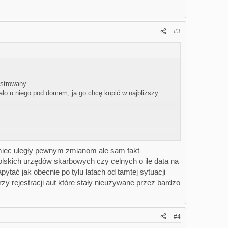
#3
strowany.
tało u niego pod domem, ja go chcę kupić w najbliższy
cyjnym jest informacja, że samochód jest już od 10
miec uległy pewnym zmianom ale sam fakt
lskich urzędów skarbowych czy celnych o ile data na
ać jak obecnie po tylu latach od tamtej sytuacji
zy rejestracji aut które stały nieużywane przez bardzo
a postawiłem na sprawdzonych ekspertów z
PLC Auction
#4