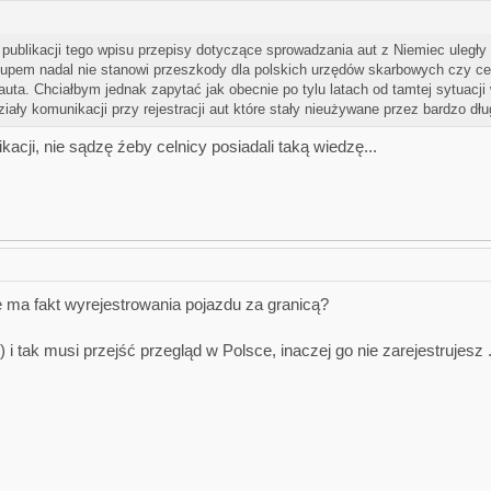
ublikacji tego wpisu przepisy dotyczące sprowadzania aut z Niemiec uległ
kupem nadal nie stanowi przeszkody dla polskich urzędów skarbowych czy ce
ta. Chciałbym jednak zapytać jak obecnie po tylu latach od tamtej sytuacji 
iały komunikacji przy rejestracji aut które stały nieużywane przez bardzo dł
acji, nie sądzę źeby celnicy posiadali taką wiedzę...
 ma fakt wyrejestrowania pojazdu za granicą?
 tak musi przejść przegląd w Polsce, inaczej go nie zarejestrujesz .