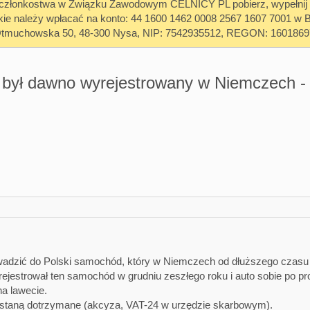
z członkostwa w Związku Zawodowym CELNICY PL pobierz, wypełnij i 
kie należy wpłacać na konto: 44 1600 1462 0008 2567 1607 7001
Otmuchowska 50, 48-300 Nysa, NIP: 7542935512, REGON: 1601869
był dawno wyrejestrowany w Niemczech - 
adzić do Polski samochód, który w Niemczech od dłuższego czasu 
rejestrował ten samochód w grudniu zeszłego roku i auto sobie po pr
na lawecie.
ostaną dotrzymane (akcyza, VAT-24 w urzędzie skarbowym).