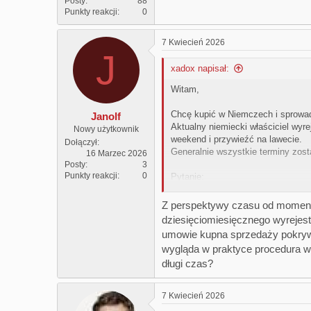
Posty
88
Punkty reakcji
0
7 Kwiecień 2026
J
xadox napisał:
Witam,
Chcę kupić w Niemczech i sprowad
Janolf
Aktualny niemiecki właściciel wyre
Nowy użytkownik
weekend i przywieźć na lawecie.
Dołączył
Generalnie wszystkie terminy zos
16 Marzec 2026
Posty
3
Punkty reakcji
0
Pytanie:
Czy któraś z instytucji może mieć 
miesięcy w Niemczech wyrejestro
Z perspektywy czasu od momentu
dziesięciomiesięcznego wyrejest
Z góry dzięki za pomoc
umowie kupna sprzedaży pokrywa 
wygląda w praktyce procedura wer
długi czas?
Z własnego doświadczenia wiem, ż
którzy biorą na siebie całą weryfi
7 Kwiecień 2026