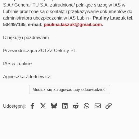
S.A./ Generali TU S.A. zatrudnione/ pełniące służbę w IAS w
Lublinie proszone są o kontakt i przekazywanie dokumentów do
administratora ubezpieczenia w IAS Lublin -
Pauliny Laszuk tel.
504497185, e-mail:
paulina.laszuk@gmail.com
.
Dziękuję i pozdrawiam
Przewodnicząca ZOI ZZ Celnicy PL
IAS w Lublinie
Agnieszka Zderkiewicz
Musisz się zalogować aby odpowiedzieć.
Facebook
X
Bluesky
LinkedIn
Reddit
WhatsApp
Email
Umieść Link
Udostępnij: