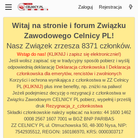
Zaloguj
Rejestracja
Witaj na stronie i forum Związku
Zawodowego Celnicy PL!
Nasz Związek zrzesza 8371 członków.
Wstąp do nas!
(KLIKNIJ i zapisz się elektronicznie!)
Jeśli wolisz zapisać się w tradycyjny sposób pobierz i wyślij
odpowiednią deklarację
Deklaracja członkowska
I
Deklaracja
członkowska dla emerytów, rencistów i zwolnionych
Korzyści i ochrona wynikająca z członkostwa w ZZ Celnicy
PL
(KLIKNIJ)
plus inne benefity, np. zniżki na paliwo!
Jeżeli podejmiesz decyzję o rezygnacji z członkostwa w
Związku Zawodowym CELNICY PL pobierz, wypełnij i prześlij
druk
Rezygnacja_z_członkostwa
Składki członkowskie należy wpłacać na konto: 44 1600 1462
0008 2567 1607 7001 w BGŻ BNP PARIBAS
ZZ CELNICY PL ul. Otmuchowska 50, 48-300 Nysa, NIP:
7542935512, REGON: 160186970, KRS: 0000303717