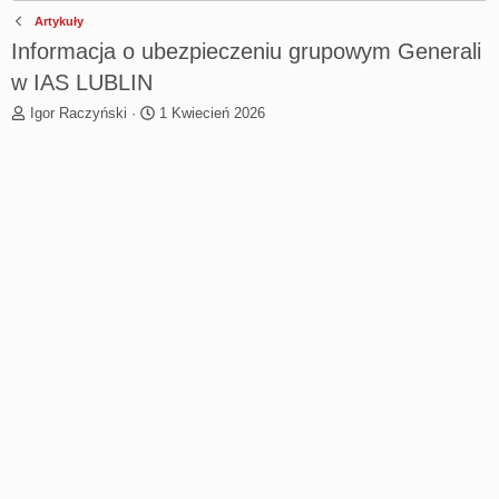
Artykuły
Informacja o ubezpieczeniu grupowym Generali
w IAS LUBLIN
T
R
Igor Raczyński
1 Kwiecień 2026
h
o
r
z
e
p
a
o
d
c
s
z
t
ę
a
t
r
y
t
e
r